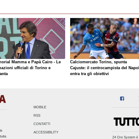
orial Mamma e Papà Cairo - Le
Calciomercato Torino, spunta
azioni ufficiali di Torino e
Cajuste: il centrocampista del Napol
anta
entra tra gli obiettivi
MOBILE
RSS
CONTATTI
la
ACCESSIBILITY
tuita
24 Ore System
è 