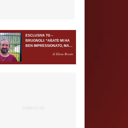
ESCLUSIVA TG –
BRUGNOLI: “ABATE MI HA
BEN IMPRESSIONATO, MA
AL TORINO OLTRE AL
di Elena Rossin
PORTIERE SERVONO
ALMENO ALTRI TRE
GIOCATORI”