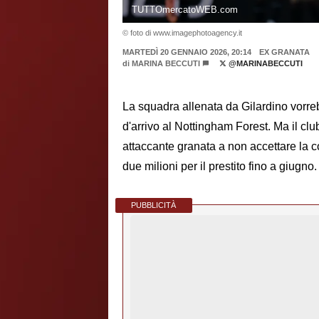
TUTTOmercatoWEB.com
© foto di www.imagephotoagency.it
MARTEDÌ 20 GENNAIO 2026, 20:14
EX GRANATA
di
MARINA BECCUTI
@MARINABECCUTI
La squadra allenata da Gilardino vorreb
d'arrivo al Nottingham Forest. Ma il cl
attaccante granata a non accettare la co
due milioni per il prestito fino a giugno.
PUBBLICITÀ