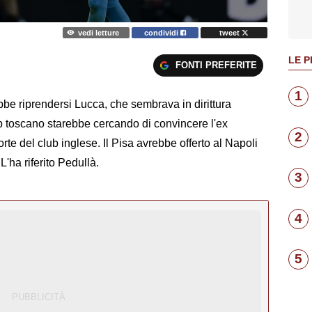
vedi letture
condividi
tweet
LE P
FONTI PREFERITE
1
be riprendersi Lucca, che sembrava in dirittura
ub toscano starebbe cercando di convincere l'ex
2
rte del club inglese. Il Pisa avrebbe offerto al Napoli
 L'ha riferito Pedullà.
3
4
5