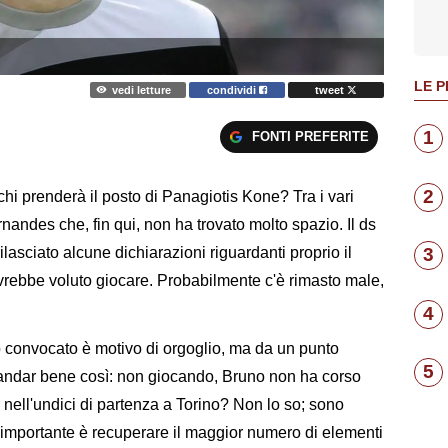
LE P
vedi letture
condividi
tweet
1
FONTI PREFERITE
2
 chi prenderà il posto di Panagiotis Kone? Tra i vari
nandes che, fin qui, non ha trovato molto spazio. Il ds
ilasciato alcune dichiarazioni riguardanti proprio il
3
avrebbe voluto giocare. Probabilmente c'è rimasto male,
4
to convocato è motivo di orgoglio, ma da un punto
5
 andar bene così: non giocando, Bruno non ha corso
to nell'undici di partenza a Torino? Non lo so; sono
L'importante è recuperare il maggior numero di elementi