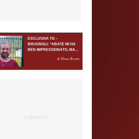
ESCLUSIVA TG –
BRUGNOLI: “ABATE MI HA
BEN IMPRESSIONATO, MA
AL TORINO OLTRE AL
di Elena Rossin
PORTIERE SERVONO
ALMENO ALTRI TRE
GIOCATORI”