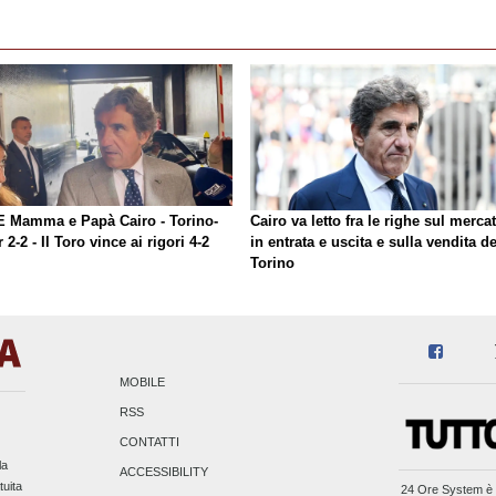
E Mamma e Papà Cairo - Torino-
Cairo va letto fra le righe sul merca
r 2-2 - Il Toro vince ai rigori 4-2
in entrata e uscita e sulla vendita de
Torino
MOBILE
RSS
CONTATTI
la
ACCESSIBILITY
tuita
24 Ore System
è 