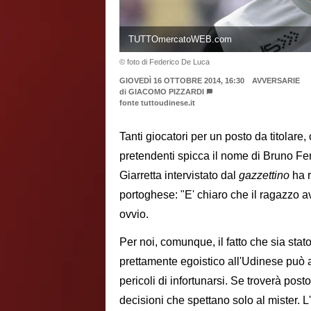
TUTTOmercatoWEB.com
© foto di Federico De Luca
GIOVEDÌ 16 OTTOBRE 2014, 16:30
AVVERSARIE
di
GIACOMO PIZZARDI
fonte tuttoudinese.it
Tanti giocatori per un posto da titolare,
pretendenti spicca il nome di Bruno Fer
Giarretta intervistato dal
gazzettino
ha r
portoghese: "E' chiaro che il ragazzo 
ovvio.
Per noi, comunque, il fatto che sia sta
prettamente egoistico all'Udinese può
pericoli di infortunarsi. Se troverà pos
decisioni che spettano solo al mister. 