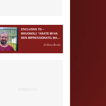
ESCLUSIVA TG –
BRUGNOLI: “ABATE MI HA
BEN IMPRESSIONATO, MA
AL TORINO OLTRE AL
di Elena Rossin
PORTIERE SERVONO
ALMENO ALTRI TRE
GIOCATORI”