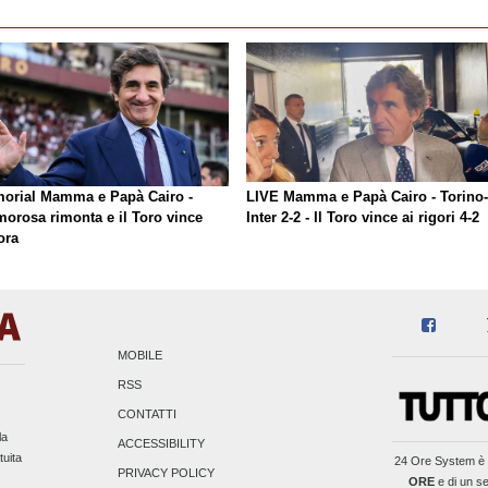
orial Mamma e Papà Cairo -
LIVE Mamma e Papà Cairo - Torino-
morosa rimonta e il Toro vince
Inter 2-2 - Il Toro vince ai rigori 4-2
ora
MOBILE
RSS
CONTATTI
la
ACCESSIBILITY
tuita
24 Ore System
è 
PRIVACY POLICY
ORE
e di un se