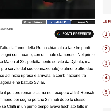
LE P
vedi letture
condividi
tweet
ASSIFICHE
1
FONTI PREFERITE
'altra l'affanno della Roma chiamata a fare tre punti
2
i sogni continuano, con un finale clamoroso. Nel primo
ico Malen al 22', perfettamente servito da Dybala, ma
3
pre servito dal suo connazionale) e almeno altre due
e ad inizio ripresa è arrivata la combinazione tra
4
iagonale ha battuto Svilar.
5
alo il portiere romanista, ma nel recupero al 93' Rensch
Nemmeno per sogno perché 2 minuti dopo lo stesso
se Chiffi in un primo tempo aveva fischiato fallo in