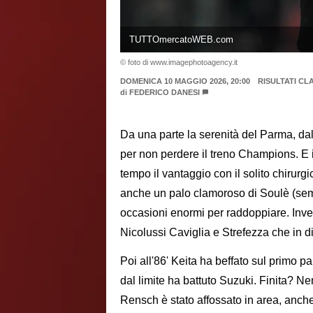
TUTTOmercatoWEB.com
© foto di www.imagephotoagency.it
DOMENICA 10 MAGGIO 2026, 20:00
RISULTATI CL
di
FEDERICO DANESI
Da una parte la serenità del Parma, dall
per non perdere il treno Champions. E 
tempo il vantaggio con il solito chirurg
anche un palo clamoroso di Soulè (sem
occasioni enormi per raddoppiare. Invec
Nicolussi Caviglia e Strefezza che in d
Poi all'86' Keita ha beffato sul primo p
dal limite ha battuto Suzuki. Finita? 
Rensch è stato affossato in area, anche 