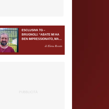
ESCLUSIVA TG –
BRUGNOLI: “ABATE MI HA
BEN IMPRESSIONATO, MA
AL TORINO OLTRE AL
di Elena Rossin
PORTIERE SERVONO
ALMENO ALTRI TRE
GIOCATORI”