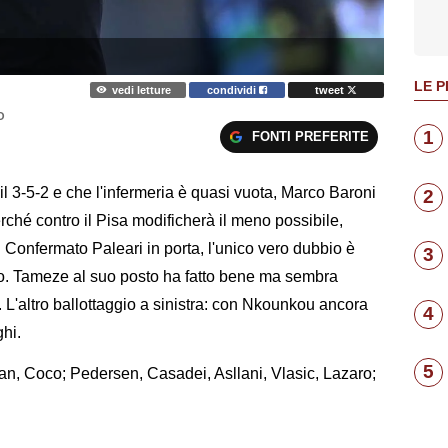
LE P
vedi letture
condividi
tweet
O
1
FONTI PREFERITE
l 3-5-2 e che l'infermeria è quasi vuota, Marco Baroni
2
erché contro il Pisa modificherà il meno possibile,
 Confermato Paleari in porta, l'unico vero dubbio è
3
ito. Tameze al suo posto ha fatto bene ma sembra
a. L'altro ballottaggio a sinistra: con Nkounkou ancora
4
ghi.
5
pan, Coco; Pedersen, Casadei, Asllani, Vlasic, Lazaro;