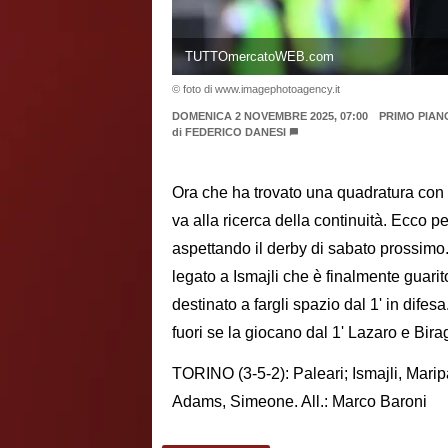
TUTTOmercatoWEB.com
© foto di www.imagephotoagency.it
DOMENICA 2 NOVEMBRE 2025, 07:00
PRIMO PIAN
di
FEDERICO DANESI
Ora che ha trovato una quadratura con i
va alla ricerca della continuità. Ecco p
aspettando il derby di sabato prossimo.
legato a Ismajli che è finalmente guar
destinato a fargli spazio dal 1' in difes
fuori se la giocano dal 1' Lazaro e Bira
TORINO (3-5-2): Paleari; Ismajli, Mari
Adams, Simeone. All.: Marco Baroni