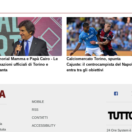
orial Mamma e Papà Cairo - Le
Calciomercato Torino, spunta
azioni ufficiali di Torino e
Cajuste: il centrocampista del Napol
anta
entra tra gli obiettivi
MOBILE
RSS
CONTATTI
la
ACCESSIBILITY
tuita
24 Ore System
è 