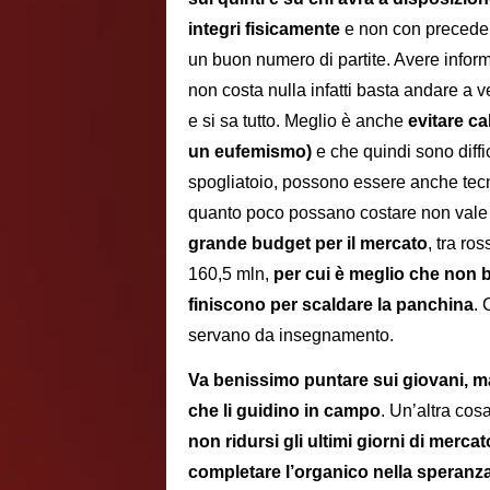
integri fisicamente
e non con precedenti
un buon numero di partite. Avere informa
non costa nulla infatti basta andare a v
e si sa tutto. Meglio è anche
evitare ca
un eufemismo)
e che quindi sono diffi
spogliatoio, possono essere anche tecn
quanto poco possano costare non vale l
grande budget per il mercato
, tra ro
160,5 mln,
per cui è meglio che non bu
finiscono per scaldare la panchina
. 
servano da insegnamento.
Va benissimo puntare sui giovani, m
che li guidino in campo
. Un’altra co
non ridursi gli ultimi giorni di merc
completare l’organico nella speranz