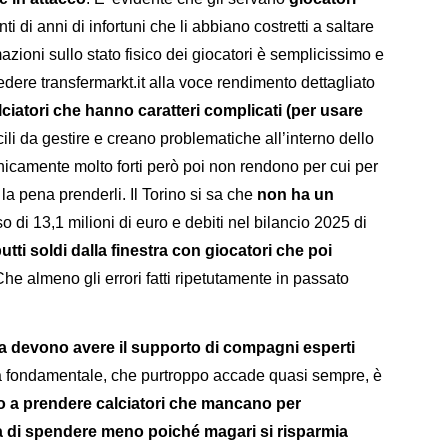
 di anni di infortuni che li abbiano costretti a saltare
zioni sullo stato fisico dei giocatori è semplicissimo e
edere transfermarkt.it alla voce rendimento dettagliato
lciatori che hanno caratteri complicati (per usare
cili da gestire e creano problematiche all’interno dello
icamente molto forti però poi non rendono per cui per
a pena prenderli. Il Torino si sa che
non ha un
sso di 13,1 milioni di euro e debiti nel bilancio 2025 di
tti soldi dalla finestra con giocatori che poi
Che almeno gli errori fatti ripetutamente in passato
a devono avere il supporto di compagni esperti
sa fondamentale, che purtroppo accade quasi sempre, è
ato a prendere calciatori che mancano per
a di spendere meno poiché magari si risparmia