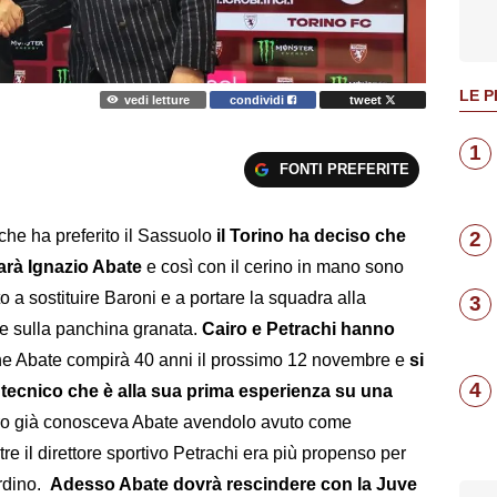
LE P
vedi letture
condividi
tweet
1
FONTI PREFERITE
che ha preferito il Sassuolo
il Torino ha deciso che
2
sarà Ignazio Abate
e così con il cerino in mano sono
 a sostituire Baroni e a portare la squadra alla
3
re sulla panchina granata.
Cairo e Petrachi hanno
he Abate compirà 40 anni il prossimo 12 novembre e
si
4
n tecnico che è alla sua prima esperienza su una
airo già conosceva Abate avendolo avuto come
re il direttore sportivo Petrachi era più propenso per
ardino.
Adesso Abate dovrà rescindere con la Juve