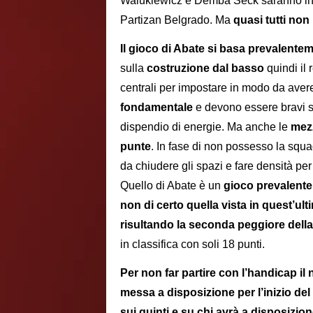
Walukiewicz e Demba Seck saranno inve
Partizan Belgrado. Ma
quasi tutti non
Il gioco di Abate si basa prevalentem
sulla
costruzione dal basso
quindi il 
centrali per impostare in modo da avere
fondamentale
e devono essere bravi si
dispendio di energie. Ma anche le
mezz
punte
. In fase di non possesso la sq
da chiudere gli spazi e fare densità per
Quello di Abate è un
gioco prevalente
non di certo quella vista in quest’u
risultando la seconda peggiore della
in classifica con soli 18 punti.
Per non far partire con l’handicap i
messa a disposizione per l’inizio del
sui quinti e su chi avrà a disposizion