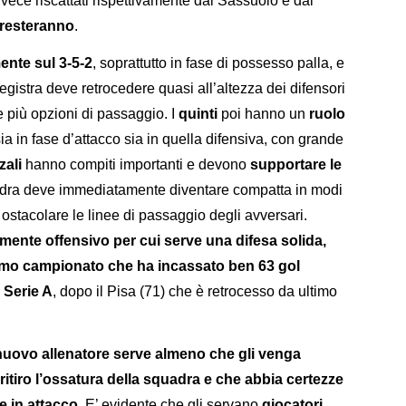
ce riscattati rispettivamente dal Sassuolo e dal
 resteranno
.
ente sul 3-5-2
, soprattutto in fase di possesso palla, e
registra deve retrocedere quasi all’altezza dei difensori
 più opzioni di passaggio. I
quinti
poi hanno un
ruolo
a in fase d’attacco sia in quella difensiva, con grande
ali
hanno compiti importanti e devono
supportare le
uadra deve immediatamente diventare compatta in modi
 ostacolare le linee di passaggio degli avversari.
mente offensivo per cui serve una difesa solida,
ltimo campionato che ha incassato ben 63 gol
 Serie A
, dopo il Pisa (71) che è retrocesso da ultimo
l nuovo allenatore serve almeno che gli venga
 ritiro l’ossatura della squadra e che abbia certezze
e in attacco
. E’ evidente che gli servano
giocatori