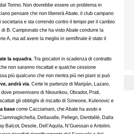
o dal Torino. Non dovrebbe essere un problema in
ciano pensare che non libererà Abate, il club campano
si societaria e sta correndo contro il tempo per il cambio
to di B. Campionato che ha visto Abate condurre la
ie A, ma ad avere la meglio in semifinale è stato il
bate la squadra
. Tra giocatori in scadenza di contratto
o che non saranno riscattati e qualche cessione
ssa più qualcuno che non rientra più nei piani si può
rve, andrà via
. Certe le partenze di Maripán, Lazaro,
a dove provenivano di Nkounkou, Obrador, Prati,
attati gli obblighi di riscatto di Simeone, Kulenovic e
la base
come Cacciamani, che Abate ha avuto e
 Ciammaglichella, Dellavalle, Pellegri, Dembélé, Dalla
ay Balcot, Desole, Dell’Aquila, N’Guessan e Antolini.