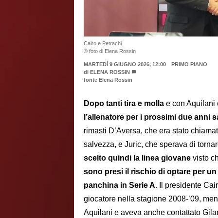
Cairo e Petrachi
© foto di Elena Rossin
MARTEDÌ 9 GIUGNO 2026, 12:00
PRIMO PIANO
di
ELENA ROSSIN
fonte Elena Rossin
Dopo tanti tira e molla
e con Aquilani 
l’allenatore per i prossimi due anni 
rimasti D’Aversa, che era stato chiamato
salvezza, e Juric, che sperava di torna
scelto quindi la linea giovane
visto c
sono presi il rischio di optare per u
panchina in Serie A
. Il presidente C
giocatore nella stagione 2008-’09, ment
Aquilani e aveva anche contattato Gil