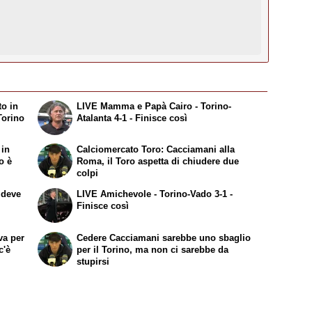
to in
LIVE Mamma e Papà Cairo - Torino-
Torino
Atalanta 4-1 - Finisce così
 in
Calciomercato Toro: Cacciamani alla
o è
Roma, il Toro aspetta di chiudere due
colpi
 deve
LIVE Amichevole - Torino-Vado 3-1 -
Finisce così
va per
Cedere Cacciamani sarebbe uno sbaglio
c'è
per il Torino, ma non ci sarebbe da
stupirsi