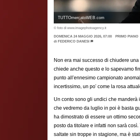
TUTTOmercatoWEB.com
© foto di www.imagephotoagency.it
DOMENICA 24 MAGGIO 2026, 07:00
PRIMO PIANO
di
FEDERICO DANESI
Non era mai successo di chiudere una st
chiede anche questo e lo sapevamo fin 
punto all'ennesimo campionato anomal
incertissimo, un po' come la rosa attua
Un conto sono gli undici che manderà i
che vedremo da luglio in poi è basta gua
ha dimostrato di essere un ottimo seco
posto da titolare e infatti non sarà così.
saltate sin troppe in stagione, ma è st