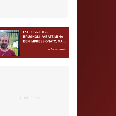
ESCLUSIVA TG –
BRUGNOLI: “ABATE MI HA
BEN IMPRESSIONATO, MA
AL TORINO OLTRE AL
di Elena Rossin
PORTIERE SERVONO
ALMENO ALTRI TRE
GIOCATORI”