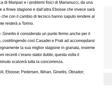
ica di Maripan e i problemi fisici di Marianucci, da una
e a finwe stagione e dall'altra Ebosse che invece sarà
e che con il cambio di tecnico hanno saputo rendere al
te resterà a Torino.
Gineitis è considerato un punto fermo anche per il
an, costrtingendo così Casadei e Prati ad accomopdarsi
degnamente la sua miglior stagione in granata, insieme
i recenti c'erano statoi dubbi, questa volta il
inuto scalzerà tutta la concorrenza.
jili, Ebosse; Pedersen, Ilkhan, Gineitis, Obrador;