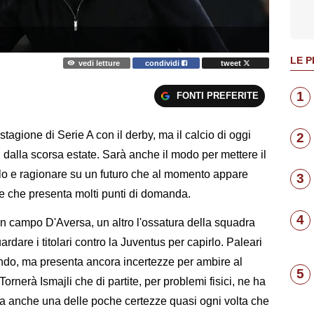
LE P
vedi letture
condividi
tweet
1
FONTI PREFERITE
agione di Serie A con il derby, ma il calcio di oggi
2
dalla scorsa estate. Sarà anche il modo per mettere il
o e ragionare su un futuro che al momento appare
3
le che presenta molti punti di domanda.
4
n campo D'Aversa, un altro l'ossatura della squadra
rdare i titolari contro la Juventus per capirlo. Paleari
ndo, ma presenta ancora incertezze per ambire al
5
 Tornerà Ismajli che di partite, per problemi fisici, ne ha
ata anche una delle poche certezze quasi ogni volta che