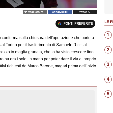
vedi letture
condividi
tweet
LE P
FONTI PREFERITE
1
o conferma sulla chiusura dell'operazione che porterà
s al Torino per il trasferimento di Samuele Ricci al
2
mezzo in maglia granata, che lo ha visto crescere fino
ro ha ora i soldi in mano per poter dare il via al proprio
3
ttivi richiesti da Marco Barone, magari prima dell'inizio
4
5