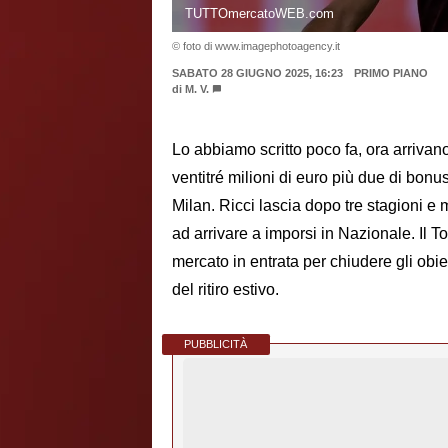
TUTTOmercatoWEB.com
© foto di www.imagephotoagency.it
SABATO 28 GIUGNO 2025, 16:23
PRIMO PIANO
di
M. V.
Lo abbiamo scritto poco fa, ora arrivan
ventitré milioni di euro più due di bonu
Milan. Ricci lascia dopo tre stagioni e 
ad arrivare a imporsi in Nazionale. Il To
mercato in entrata per chiudere gli obie
del ritiro estivo.
PUBBLICITÀ