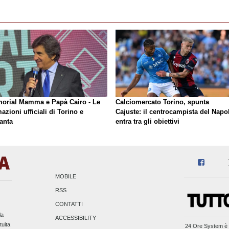
orial Mamma e Papà Cairo - Le
Calciomercato Torino, spunta
azioni ufficiali di Torino e
Cajuste: il centrocampista del Napol
anta
entra tra gli obiettivi
MOBILE
RSS
CONTATTI
la
ACCESSIBILITY
tuita
24 Ore System
è 