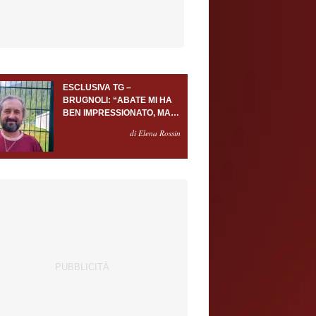
ESCLUSIVA TG –
BRUGNOLI: “ABATE MI HA
BEN IMPRESSIONATO, MA
AL TORINO OLTRE AL
di Elena Rossin
PORTIERE SERVONO
ALMENO ALTRI TRE
GIOCATORI”