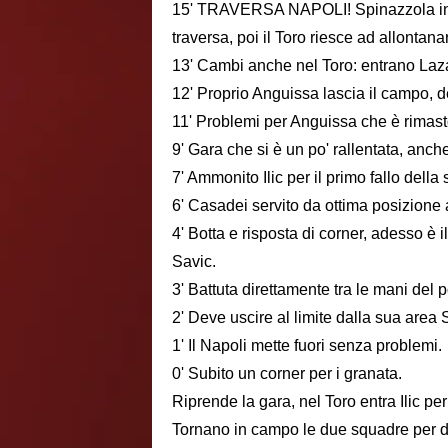
15' TRAVERSA NAPOLI! Spinazzola in me
traversa, poi il Toro riesce ad allontana
13' Cambi anche nel Toro: entrano Lazar
12' Proprio Anguissa lascia il campo, de
11' Problemi per Anguissa che è rimasto
9' Gara che si è un po' rallentata, anche
7' Ammonito Ilic per il primo fallo della 
6' Casadei servito da ottima posizione a
4' Botta e risposta di corner, adesso è il
Savic.
3' Battuta direttamente tra le mani del p
2' Deve uscire al limite dalla sua area 
1' Il Napoli mette fuori senza problemi.
0' Subito un corner per i granata.
Riprende la gara, nel Toro entra Ilic p
Tornano in campo le due squadre per dis