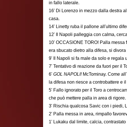
in fallo laterale.
16' Di Lorenzo in mezzo dalla destra al
casa.
14' Linetty ruba il pallone all'ultimo di
12' Il Napoli palleggia con calma, cerc
10' OCCASIONE TORO! Palla messa fuori
era sbucato dietro alla difesa, si divora
9' Il Napoli si fa male da solo e regala 
7' Tentativo di reazione da fuori per il T
6'
GOL NAPOLI!
McTominay. Come all'a
la difesa non riesce a controbattere e 
5' Fallo ignorato per il Toro a centroc
che può mettere palla in area di rigore.
3' Rischia qualcosa Savic con i piedi, 
2' Palla messa in area, rimpallo favorev
1' Lukaku dal limite, calcia, contrastat