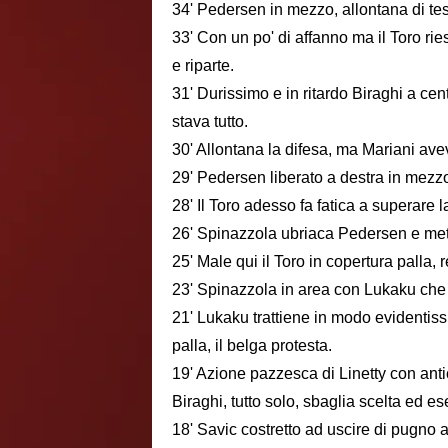
34' Pedersen in mezzo, allontana di te
33' Con un po' di affanno ma il Toro ri
e riparte.
31' Durissimo e in ritardo Biraghi a cen
stava tutto.
30' Allontana la difesa, ma Mariani av
29' Pedersen liberato a destra in mezzo
28' Il Toro adesso fa fatica a superare 
26' Spinazzola ubriaca Pedersen e met
25' Male qui il Toro in copertura palla,
23' Spinazzola in area con Lukaku che
21' Lukaku trattiene in modo evidentiss
palla, il belga protesta.
19' Azione pazzesca di Linetty con antic
Biraghi, tutto solo, sbaglia scelta ed e
18' Savic costretto ad uscire di pugno a