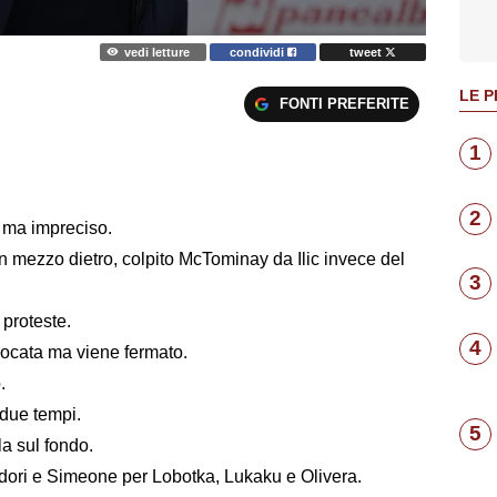
vedi letture
condividi
tweet
LE P
FONTI PREFERITE
1
2
e ma impreciso.
in mezzo dietro, colpito McTominay da Ilic invece del
3
proteste.
4
iocata ma viene fermato.
.
 due tempi.
5
a sul fondo.
dori e Simeone per Lobotka, Lukaku e Olivera.