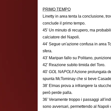
PRIMO TEMPO
Linetty in area tenta la conclusione, t
conclude il primo tempo.
45' Un minuto di recupero, ma probabil
calciatore del Napoli.
44' Segue un'azione confusa in area To
sfera.
43' Maripan fallo su Politano, punizione
42' Reazione subito timida del Toro.
40'
GOL NAPOLI!
Azione prolungata de
spunta McTominay che si beve Casadei 
38' Elmas prova a infrangere la stucchev
però perde palla.
36' Veramente troppo i passaggi all'in
sono avversari, permettendo al Napoli di