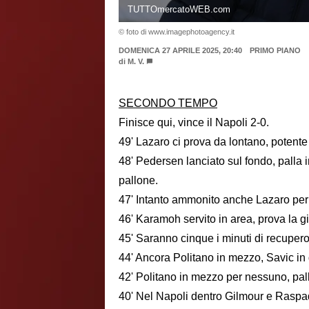
TUTTOmercatoWEB.com
© foto di www.imagephotoagency.it
DOMENICA 27 APRILE 2025, 20:40
PRIMO PIANO
di
M. V.
SECONDO TEMPO
Finisce qui, vince il Napoli 2-0.
49' Lazaro ci prova da lontano, potent
48' Pedersen lanciato sul fondo, palla 
pallone.
47' Intanto ammonito anche Lazaro per 
46' Karamoh servito in area, prova la g
45' Saranno cinque i minuti di recupero
44' Ancora Politano in mezzo, Savic in
42' Politano in mezzo per nessuno, pall
40' Nel Napoli dentro Gilmour e Raspa