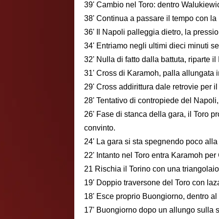
39' Cambio nel Toro: dentro Walukiewi
38' Continua a passare il tempo con la p
36' Il Napoli palleggia dietro, la press
34' Entriamo negli ultimi dieci minuti s
32' Nulla di fatto dalla battuta, riparte il
31' Cross di Karamoh, palla allungata i
29' Cross addirittura dale retrovie per i
28' Tentativo di contropiede del Napoli,
26' Fase di stanca della gara, il Toro 
convinto.
24' La gara si sta spegnendo poco alla 
22' Intanto nel Toro entra Karamoh per
21 Rischia il Torino con una triangolaio
19' Doppio traversone del Toro con laza
18' Esce proprio Buongiorno, dentro al
17' Buongiorno dopo un allungo sulla si