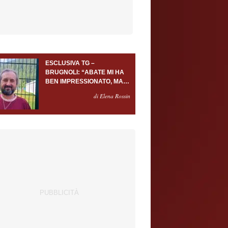
ESCLUSIVA TG –
BRUGNOLI: “ABATE MI HA
BEN IMPRESSIONATO, MA
AL TORINO OLTRE AL
di Elena Rossin
PORTIERE SERVONO
ALMENO ALTRI TRE
GIOCATORI”