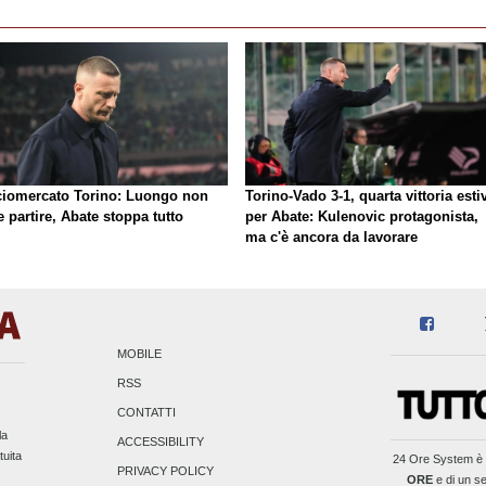
ciomercato Torino: Luongo non
Torino-Vado 3-1, quarta vittoria esti
 partire, Abate stoppa tutto
per Abate: Kulenovic protagonista,
ma c'è ancora da lavorare
MOBILE
RSS
CONTATTI
la
ACCESSIBILITY
tuita
24 Ore System
è 
PRIVACY POLICY
ORE
e di un se