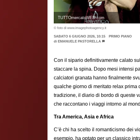
TUTTOmercatoWEB.com
© foto di www.imagephotoagency.it
SABATO 6 GIUGNO 2026, 10:15
PRIMO PIANO
di
EMANUELE PASTORELLA
Con il sipario definitivamente calato s
staccare la spina. Dopo mesi intensi pa
calciatori granata hanno finalmente svu
qualche giorno di meritato relax prima
tradizione, il diario di bordo di queste 
che raccontano i viaggi intorno al mon
Tra America, Asia e Africa
C’è chi ha scelto il romanticismo dei vic
esempio, ha optato per un classico intr