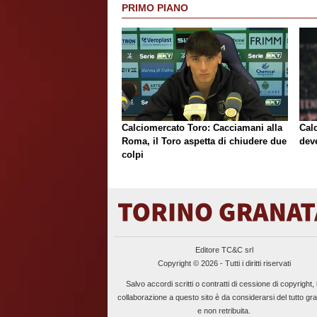
PRIMO PIANO
Calciomercato Toro: Cacciamani alla
Cal
Roma, il Toro aspetta di chiudere due
deve
colpi
Editore TC&C srl
Copyright © 2026 - Tutti i diritti riservati
Salvo accordi scritti o contratti di cessione di copyright, 
collaborazione a questo sito è da considerarsi del tutto gra
e non retribuita.