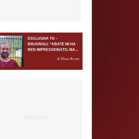
ESCLUSIVA TG –
BRUGNOLI: “ABATE MI HA
BEN IMPRESSIONATO, MA
AL TORINO OLTRE AL
di Elena Rossin
PORTIERE SERVONO
ALMENO ALTRI TRE
GIOCATORI”