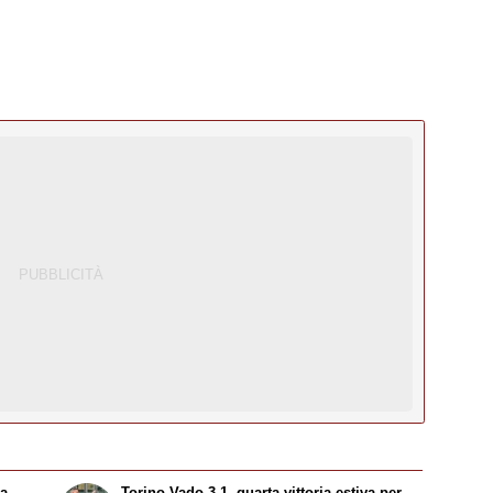
la
Torino-Vado 3-1, quarta vittoria estiva per