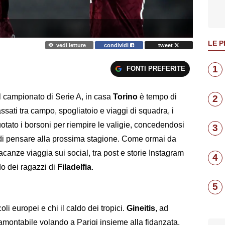
LE P
vedi letture
condividi
tweet
1
FONTI PREFERITE
ul campionato di Serie A, in casa
Torino
è tempo di
2
ssati tra campo, spogliatoio e viaggi di squadra, i
otato i borsoni per riempire le valigie, concedendosi
3
 di pensare alla prossima stagione. Come ormai da
vacanze viaggia sui social, tra post e storie Instagram
4
do dei ragazzi di
Filadelfia
.
5
oli europei e chi il caldo dei tropici.
Gineitis
, ad
amontabile volando a Parigi insieme alla fidanzata,