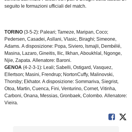
seguito le formazioni ufficiali del match.
TORINO
(3-5-2): Paleari; Tameze, Maripan, Coco;
Pedersen, Casadei, Asllani, Vlasic, Biraghi; Simeone,
Adams. A disposizione: Popa, Siviero, Ismajli, Dembélé,
Masina, Lazaro, Gineitis, Ilic, Ilkhan, Aboukhlal, Ngonge,
Njie, Zapata. Allenatore: Baroni.
GENOA
(4-2-3-1): Leali; Sabelli, Ostigard, Vasquez,
Ellertson; Masini, Frendrup; NortonCuffy, Malinovski,
Thorsby; Ekhator. A disposizione: Sommariva, Siegrist,
Otoa, Martin, Cuenca, Fini, Venturino, Cornet, Vitinha,
Carboni, Onana, Messias, Gronbaek, Colombo. Allenatore:
Vieira.