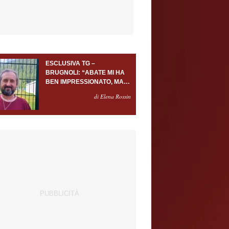
ESCLUSIVA TG –
BRUGNOLI: “ABATE MI HA
BEN IMPRESSIONATO, MA
AL TORINO OLTRE AL
di Elena Rossin
PORTIERE SERVONO
ALMENO ALTRI TRE
GIOCATORI”