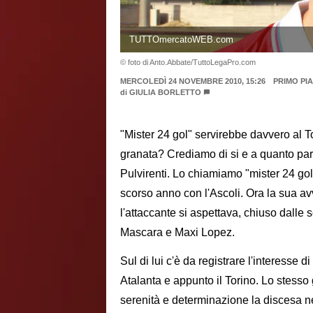
TUTTOmercatoWEB.com
© foto di Anto.Abbate/TuttoLegaPro.com
MERCOLEDÌ 24 NOVEMBRE 2010, 15:26
PRIMO PI
di
GIULIA BORLETTO
"Mister 24 gol" servirebbe davvero al T
granata? Crediamo di si e a quanto pare
Pulvirenti. Lo chiamiamo "mister 24 gol"
scorso anno con l'Ascoli. Ora la sua av
l'attaccante si aspettava, chiuso dalle 
Mascara e Maxi Lopez.
Sul di lui c'è da registrare l'interesse 
Atalanta e appunto il Torino. Lo stes
serenità e determinazione la discesa ne