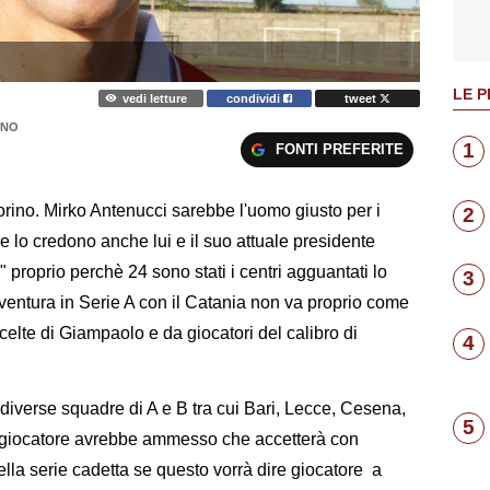
LE P
vedi letture
condividi
tweet
ANO
1
FONTI PREFERITE
orino. Mirko Antenucci sarebbe l'uomo giusto per i
2
 lo credono anche lui e il suo attuale presidente
 proprio perchè 24 sono stati i centri agguantati lo
3
ventura in Serie A con il Catania non va proprio come
scelte di Giampaolo e da giocatori del calibro di
4
di diverse squadre di A e B tra cui Bari, Lecce, Cesena,
5
so giocatore avrebbe ammesso che accetterà con
lla serie cadetta se questo vorrà dire giocatore a