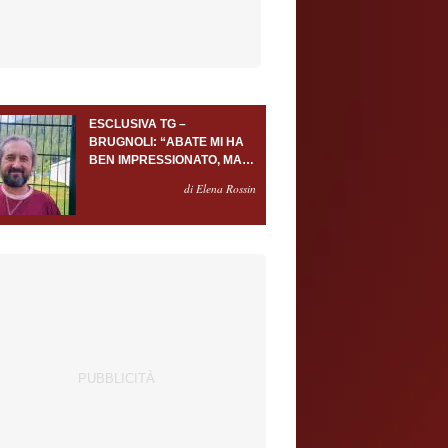
ESCLUSIVA TG –
BRUGNOLI: “ABATE MI HA
BEN IMPRESSIONATO, MA
AL TORINO OLTRE AL
di Elena Rossin
PORTIERE SERVONO
ALMENO ALTRI TRE
GIOCATORI”