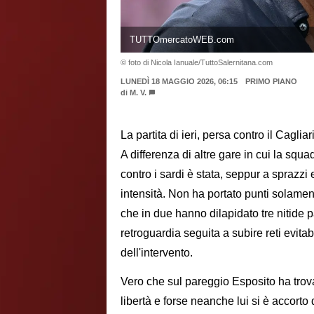
TUTTOmercatoWEB.com
© foto di Nicola Ianuale/TuttoSalernitana.com
LUNEDÌ 18 MAGGIO 2026, 06:15
PRIMO PIANO
di
M. V.
La partita di ieri, persa contro il Cagli
A differenza di altre gare in cui la squa
contro i sardi è stata, seppur a sprazz
intensità. Non ha portato punti solamen
che in due hanno dilapidato tre nitide 
retroguardia seguita a subire reti evita
dell'intervento.
Vero che sul pareggio Esposito ha trov
libertà e forse neanche lui si è accorto d