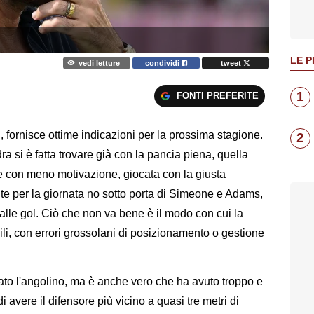
LE P
vedi letture
condividi
tweet
1
FONTI PREFERITE
ari, fornisce ottime indicazioni per la prossima stagione.
2
dra si è fatta trovare già con la pancia piena, quella
i e con meno motivazione, giocata con la giusta
te per la giornata no sotto porta di Simeone e Adams,
palle gol. Ciò che non va bene è il modo con cui la
bili, con errori grossolani di posizionamento o gestione
ato l'angolino, ma è anche vero che ha avuto troppo e
i avere il difensore più vicino a quasi tre metri di