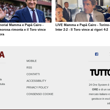
orial Mamma e Papà Cairo -
LIVE Mamma e Papà Cairo - Torino-
morosa rimonta e il Toro vince
Inter 2-2 - Il Toro vince ai rigori 4-2
ora
MOBILE
RSS
CONTATTI
la
ACCESSIBILITY
tuita
24 Ore System
è 
PRIVACY POLICY
ORE
e di un se
mercato italiano e
CONSENSO COOKIE
gestisce in escl
in