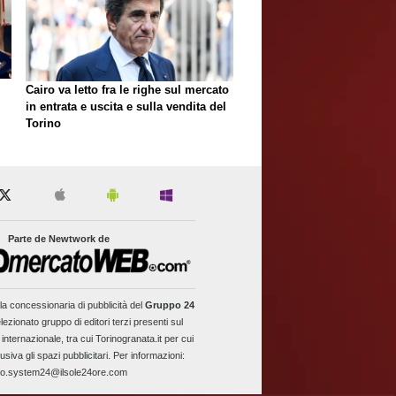
Cairo va letto fra le righe sul mercato
in entrata e uscita e sulla vendita del
Torino
Parte de Newtwork de
la concessionaria di pubblicità del
Gruppo 24
lezionato gruppo di editori terzi presenti sul
 internazionale, tra cui Torinogranata.it per cui
usiva gli spazi pubblicitari. Per informazioni:
fo.system24@ilsole24ore.com