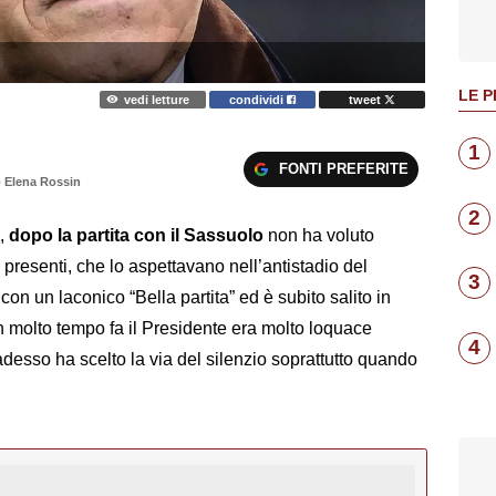
LE P
vedi letture
condividi
tweet
1
FONTI PREFERITE
o Elena Rossin
2
,
dopo la partita con il Sassuolo
non ha voluto
 presenti, che lo aspettavano nell’antistadio del
3
on un laconico “Bella partita” ed è subito salito in
molto tempo fa il Presidente era molto loquace
4
 adesso ha scelto la via del silenzio soprattutto quando