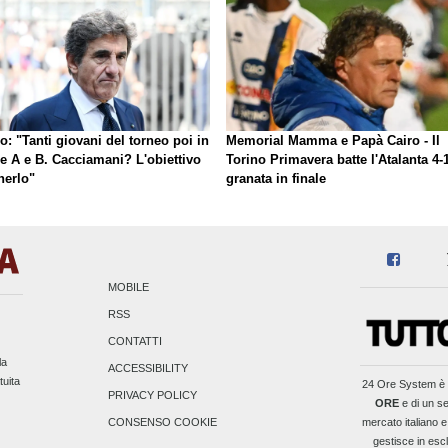
o: "Tanti giovani del torneo poi in
Memorial Mamma e Papà Cairo - Il
ie A e B. Cacciamani? L'obiettivo
Torino Primavera batte l'Atalanta 4-1
nerlo"
granata in finale
MOBILE
RSS
CONTATTI
la
ACCESSIBILITY
tuita
24 Ore System
è 
PRIVACY POLICY
ORE
e di un se
mercato italiano e
CONSENSO COOKIE
gestisce in escl