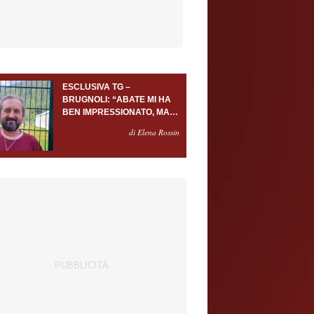
ESCLUSIVA TG –
BRUGNOLI: “ABATE MI HA
BEN IMPRESSIONATO, MA
AL TORINO OLTRE AL
di Elena Rossin
PORTIERE SERVONO
ALMENO ALTRI TRE
GIOCATORI”