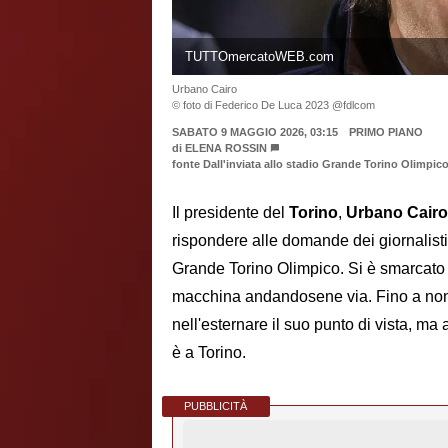
TUTTOmercatoWEB.com
Urbano Cairo
© foto di Federico De Luca 2023 @fdlcom
SABATO 9 MAGGIO 2026, 03:15
PRIMO PIANO
di
ELENA ROSSIN
fonte Dall'inviata allo stadio Grande Torino Olimpic
Il presidente del
Torino
,
Urbano Cairo
rispondere alle domande dei giornalisti
Grande Torino Olimpico. Si è smarcato c
macchina andandosene via. Fino a non 
nell'esternare il suo punto di vista, ma
è a Torino.
PUBBLICITÀ