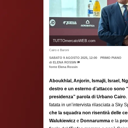
TUTTOmercatoWEB.com
Cairo e Baroni
SABATO 9 AGOSTO 2025, 12:00
PRIMO PIANO
di
ELENA ROSSIN
fonte Elena Rossin
Aboukhlal, Anjorin, Ismajli, Israel, 
destro e un esterno d’attacco sono “
presidenza” parola di Urbano Cairo
.
fatata in un’intervista rilasciata a Sky 
che la squadra non risentirà delle ce
Walukiewicz
e
Donnarumma
e la
pro