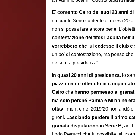
E’ contento Cairo dei suoi 20 anni di
rimpianti. Sono contento di questi 20 a
non si possa fare ancora bene. L'obietti
contestazione dei tifosi, acuita nell
vorrebbero che lui cedesse il club 
un po' di contestazione, ma penso che
della mia presidenza".
In quasi 20 anni di presidenza
, lo sa
piazzamento ottenuto in campionato da
Cairo
che
hanno permesso ai granata
ma solo perché Parma e Milan ne era
ottavi
, mentre nel 2019/20 non andò olt
gironi.
Lasciando perdere il primo cam
granata disputarono in Serie B
, anch
Lodo Petrucci che fu possibile utilizzare