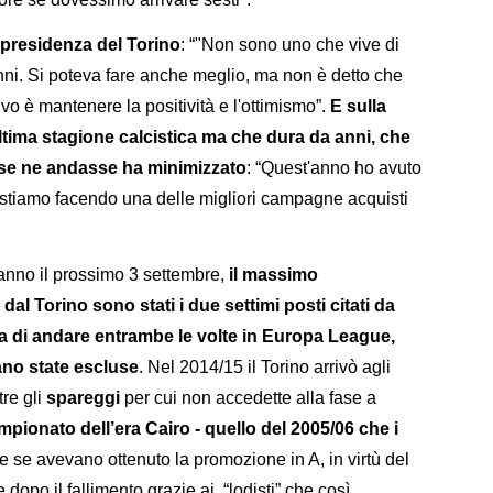
 presidenza del Torino
: “"Non sono uno che vive di
nni. Si poteva fare anche meglio, ma non è detto che
vo è mantenere la positività e l'ottimismo”.
E sulla
’ultima stagione calcistica ma che dura da anni, che
e se ne andasse ha minimizzato
: “Quest'anno ho avuto
 stiamo facendo una delle migliori campagne acquisti
ranno il prossimo 3 settembre,
il massimo
l Torino sono stati i due settimi posti citati da
 di andare entrambe le volte in Europa League,
no state escluse
. Nel 2014/15 il Torino arrivò agli
re gli
spareggi
per cui non accedette alla fase a
pionato dell’era Cairo - quello del 2005/06 che i
e se avevano ottenuto la promozione in A, in virtù del
 dopo il fallimento grazie ai “lodisti” che così