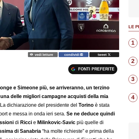
LE P
1
vedi letture
condividi
tweet
2
FONTI PREFERITE
3
Ngonge e Simeone più, se arriveranno, un terzino
una delle migliori campagne acquisti della mia
4
 La dichiarazione del presidente del
Torino
è stata
Sport e messa in onda ieri sera.
Se ne deduce quindi
ssioni
di
Ricci
e
Milinkovic-Savic
più quelle di
ssima di Sanabria
“ha molte richieste” e prima della