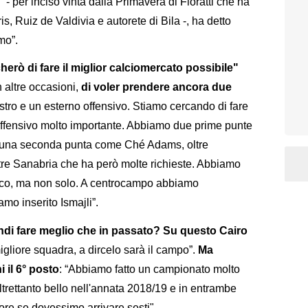
- per inciso vinta dalla Primavera di Fioratti che ha
ris, Ruiz de Valdivia e autorete di Bila -, ha detto
mo”.
erò di fare il miglior calciomercato possibile"
in altre occasioni,
di voler prendere ancora due
stro e un esterno offensivo. Stiamo cercando di fare
ffensivo molto importante. Abbiamo due prime punte
una seconda punta come Ché Adams, oltre
tre Sanabria che ha però molte richieste. Abbiamo
acco, ma non solo. A centrocampo abbiamo
mo inserito Ismajli”.
ndi fare meglio che in passato? Su questo Cairo
gliore squadra, a dircelo sarà il campo”.
Ma
 il 6° posto
: “Abbiamo fatto un campionato molto
ltrettanto bello nell'annata 2018/19 e in entrambe
ore se dovessimo arrivare sesti".