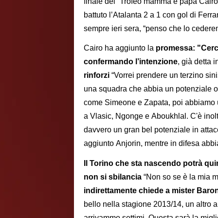
finale del “Trofeo mamma e papà Cairo” 
battuto l’Atalanta 2 a 1 con gol di Ferra
sempre ieri sera, “penso che lo cedere
Cairo ha aggiunto la
promessa: "Cerch
confermando l’intenzione
, già detta 
rinforzi
“Vorrei prendere un terzino sini
una squadra che abbia un potenziale o
come Simeone e Zapata, poi abbiamo 
a Vlasic, Ngonge e Aboukhlal. C'è inol
davvero un gran bel potenziale in att
aggiunto Anjorin, mentre in difesa abbia
Il Torino che sta nascendo potrà qui
non si sbilancia
“Non so se è la mia mi
indirettamente chiede a mister Baroni
bello nella stagione 2013/14, un altro a
arrivammo settimi. Questa sarà la migli