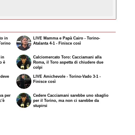
to in
LIVE Mamma e Papà Cairo - Torino-
Torino
Atalanta 4-1 - Finisce così
 in
Calciomercato Toro: Cacciamani alla
o è
Roma, il Toro aspetta di chiudere due
colpi
 deve
LIVE Amichevole - Torino-Vado 3-1 -
Finisce così
va per
Cedere Cacciamani sarebbe uno sbaglio
c'è
per il Torino, ma non ci sarebbe da
stupirsi