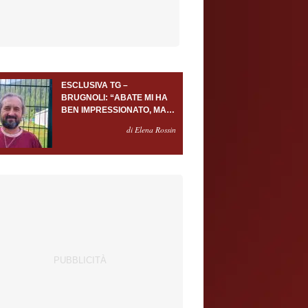
ESCLUSIVA TG –
BRUGNOLI: “ABATE MI HA
BEN IMPRESSIONATO, MA
AL TORINO OLTRE AL
di Elena Rossin
PORTIERE SERVONO
ALMENO ALTRI TRE
GIOCATORI”