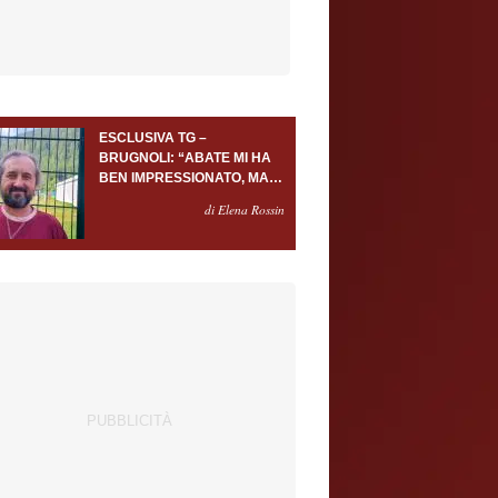
ESCLUSIVA TG –
BRUGNOLI: “ABATE MI HA
BEN IMPRESSIONATO, MA
AL TORINO OLTRE AL
di Elena Rossin
PORTIERE SERVONO
ALMENO ALTRI TRE
GIOCATORI”