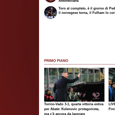
Antonelliana
Toro al completo, è il giorno di Pe
il norvegese torna, il Fulham lo co
PRIMO PIANO
Torino-Vado 3-1, quarta vittoria estiva
LIV
per Abate: Kulenovic protagonista,
Fini
ma c'è ancora da lavorare