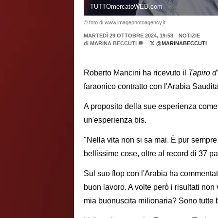
TUTTOmercatoWEB.com
© foto di www.imagephotoagency.it
MARTEDÌ 29 OTTOBRE 2024, 19:58
NOTIZIE
di
MARINA BECCUTI
@MARINABECCUTI
Roberto Mancini ha ricevuto il
Tapiro d
faraonico contratto con l'Arabia Saudita
A proposito della sue esperienza come c
un'esperienza bis.
"Nella vita non si sa mai. È pur sempre 
bellissime cose, oltre al record di 37 pa
Sul suo flop con l'Arabia ha commentat
buon lavoro. A volte però i risultati no
mia buonuscita milionaria? Sono tutte 