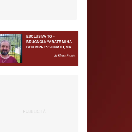
ESCLUSIVA TG –
BRUGNOLI: “ABATE MI HA
BEN IMPRESSIONATO, MA
AL TORINO OLTRE AL
di Elena Rossin
PORTIERE SERVONO
ALMENO ALTRI TRE
GIOCATORI”