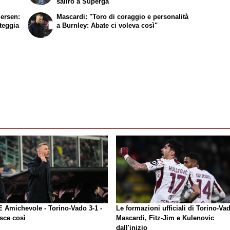
salirò a Superga"
dersen:
Mascardi: "Toro di coraggio e personalità
rteggia
a Burnley: Abate ci voleva così"
E Amichevole - Torino-Vado 3-1 -
Le formazioni ufficiali di Torino-Va
sce così
Mascardi, Fitz-Jim e Kulenovic
dall'inizio