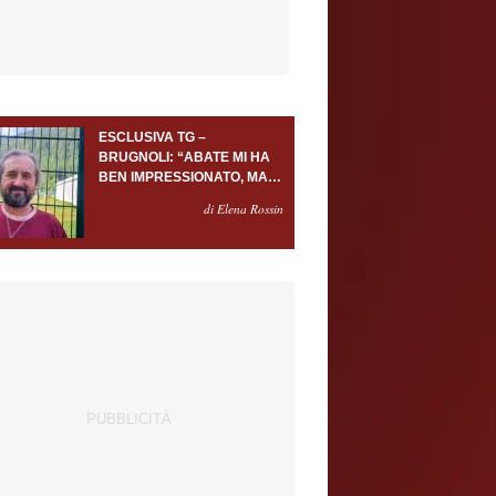
ESCLUSIVA TG –
BRUGNOLI: “ABATE MI HA
BEN IMPRESSIONATO, MA
AL TORINO OLTRE AL
di Elena Rossin
PORTIERE SERVONO
ALMENO ALTRI TRE
GIOCATORI”