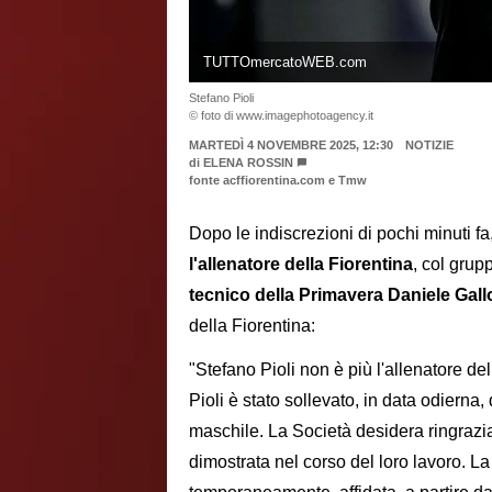
TUTTOmercatoWEB.com
Stefano Pioli
© foto di www.imagephotoagency.it
MARTEDÌ 4 NOVEMBRE 2025, 12:30
NOTIZIE
di
ELENA ROSSIN
fonte acffiorentina.com e Tmw
Dopo le indiscrezioni di pochi minuti fa
l'allenatore della Fiorentina
, col grup
tecnico della Primavera Daniele Gal
della Fiorentina:
"Stefano Pioli non è più l'allenatore d
Pioli è stato sollevato, in data odierna
maschile. La Società desidera ringraziare
dimostrata nel corso del loro lavoro. L