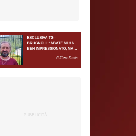
ESCLUSIVA TG –
BRUGNOLI: “ABATE MI HA
BEN IMPRESSIONATO, MA
AL TORINO OLTRE AL
di Elena Rossin
PORTIERE SERVONO
ALMENO ALTRI TRE
GIOCATORI”