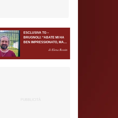
ESCLUSIVA TG –
BRUGNOLI: “ABATE MI HA
BEN IMPRESSIONATO, MA
AL TORINO OLTRE AL
di Elena Rossin
PORTIERE SERVONO
ALMENO ALTRI TRE
GIOCATORI”