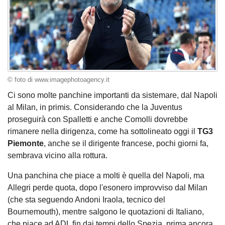
© foto di www.imagephotoagency.it
Ci sono molte panchine importanti da sistemare, dal Napoli
al Milan, in primis. Considerando che la Juventus
proseguirà con Spalletti e anche Comolli dovrebbe
rimanere nella dirigenza, come ha sottolineato oggi il
TG3
Piemonte
, anche se il dirigente francese, pochi giorni fa,
sembrava vicino alla rottura.
Una panchina che piace a molti è quella del Napoli, ma
Allegri perde quota, dopo l'esonero improvviso dal Milan
(che sta seguendo Andoni Iraola, tecnico del
Bournemouth), mentre salgono le quotazioni di Italiano,
che piace ad ADL fin dai tempi dello Spezia, prima ancora