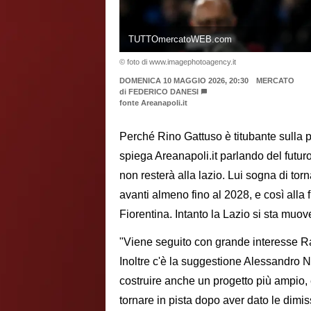
TUTTOmercatoWEB.com
© foto di www.imagephotoagency.it
DOMENICA 10 MAGGIO 2026, 20:30
MERCATO
di
FEDERICO DANESI
fonte Areanapoli.it
Perché Rino Gattuso è titubante sulla p
spiega Areanapoli.it parlando del futuro
non resterà alla lazio. Lui sogna di t
avanti almeno fino al 2028, e così alla
Fiorentina. Intanto la Lazio si sta muo
"Viene seguito con grande interesse Ra
Inoltre c'è la suggestione Alessandro N
costruire anche un progetto più ampio, 
tornare in pista dopo aver dato le dimis