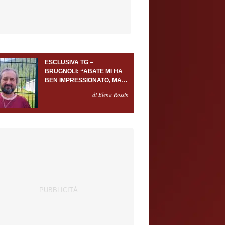
ESCLUSIVA TG –
BRUGNOLI: “ABATE MI HA
BEN IMPRESSIONATO, MA
AL TORINO OLTRE AL
di Elena Rossin
PORTIERE SERVONO
ALMENO ALTRI TRE
GIOCATORI”