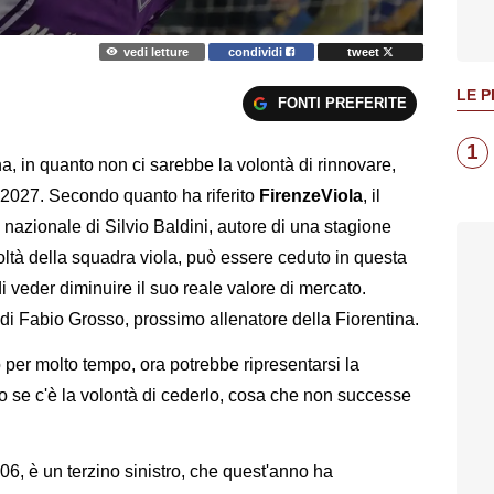
vedi letture
condividi
tweet
LE P
FONTI PREFERITE
1
na, in quanto non ci sarebbe la volontà di rinnovare,
o 2027. Secondo quanto ha riferito
FirenzeViola
, il
 nazionale di Silvio Baldini, autore di una stagione
coltà della squadra viola, può essere ceduto in questa
i veder diminuire il suo reale valore di mercato.
 di Fabio Grosso, prossimo allenatore della Fiorentina.
o per molto tempo, ora potrebbe ripresentarsi la
tto se c'è la volontà di cederlo, cosa che non successe
06, è un terzino sinistro, che quest'anno ha