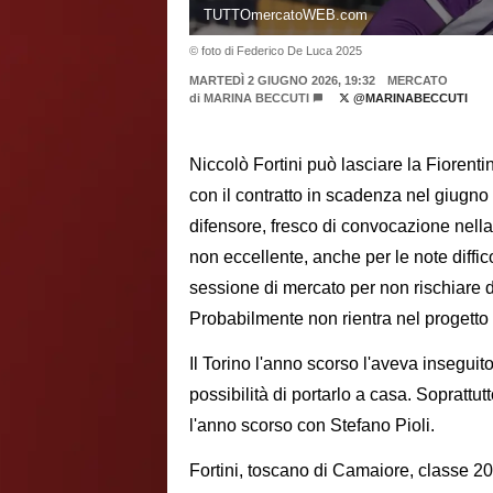
TUTTOmercatoWEB.com
© foto di Federico De Luca 2025
MARTEDÌ 2 GIUGNO 2026, 19:32
MERCATO
di
MARINA BECCUTI
@MARINABECCUTI
Niccolò Fortini può lasciare la Fiorenti
con il contratto in scadenza nel giugn
difensore, fresco di convocazione nella
non eccellente, anche per le note diffi
sessione di mercato per non rischiare d
Probabilmente non rientra nel progetto
Il Torino l'anno scorso l'aveva inseguit
possibilità di portarlo a casa. Soprattu
l'anno scorso con Stefano Pioli.
Fortini, toscano di Camaiore, classe 20