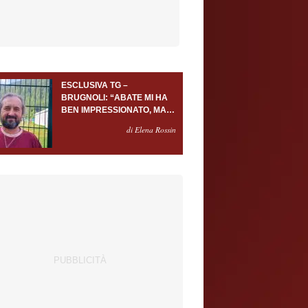
ESCLUSIVA TG –
BRUGNOLI: “ABATE MI HA
BEN IMPRESSIONATO, MA
AL TORINO OLTRE AL
di Elena Rossin
PORTIERE SERVONO
ALMENO ALTRI TRE
GIOCATORI”