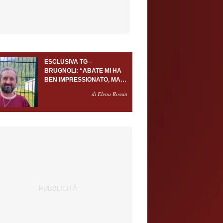
ESCLUSIVA TG –
BRUGNOLI: “ABATE MI HA
BEN IMPRESSIONATO, MA
AL TORINO OLTRE AL
di Elena Rossin
PORTIERE SERVONO
ALMENO ALTRI TRE
GIOCATORI”