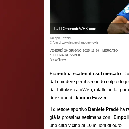
TUTTOmercatoWEB.com
Jacopo Fazzini
© foto di www.imagephotoagency.it
VENERDÌ 20 GIUGNO 2025, 11:30
MERCATO
di
ELENA ROSSIN
fonte Tmw
Fiorentina scatenata sul mercato
. Do
dal chiudere per il secondo colpo di q
da TuttoMercatoWeb, infatti, nella giorna
direzione di
Jacopo Fazzini
.
Il direttore sportivo
Daniele Pradè
ha ra
già la prossima settimana con l'
Empoli
una cifra vicina ai 10 milioni di euro.