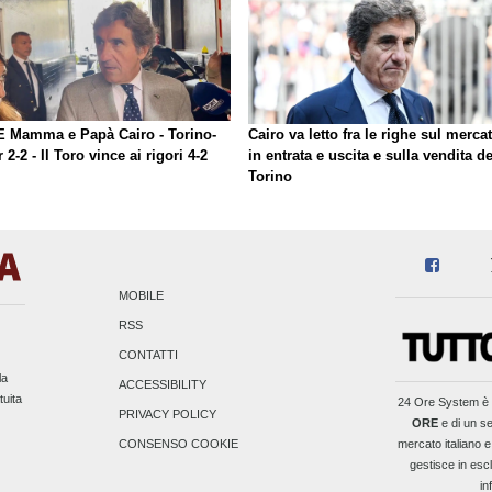
E Mamma e Papà Cairo - Torino-
Cairo va letto fra le righe sul merca
r 2-2 - Il Toro vince ai rigori 4-2
in entrata e uscita e sulla vendita de
Torino
MOBILE
RSS
CONTATTI
la
ACCESSIBILITY
tuita
24 Ore System
è 
PRIVACY POLICY
ORE
e di un se
mercato italiano e
CONSENSO COOKIE
gestisce in escl
in