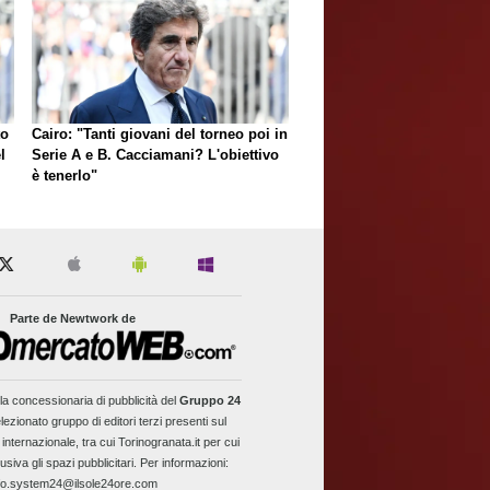
to
Cairo: "Tanti giovani del torneo poi in
l
Serie A e B. Cacciamani? L'obiettivo
è tenerlo"
Parte de Newtwork de
la concessionaria di pubblicità del
Gruppo 24
lezionato gruppo di editori terzi presenti sul
 internazionale, tra cui Torinogranata.it per cui
usiva gli spazi pubblicitari. Per informazioni:
fo.system24@ilsole24ore.com