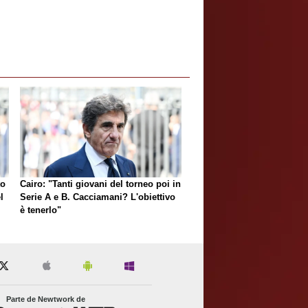
to
Cairo: "Tanti giovani del torneo poi in
l
Serie A e B. Cacciamani? L'obiettivo
è tenerlo"
Parte de Newtwork de