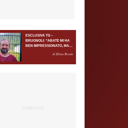
ESCLUSIVA TG –
BRUGNOLI: “ABATE MI HA
BEN IMPRESSIONATO, MA
AL TORINO OLTRE AL
di Elena Rossin
PORTIERE SERVONO
ALMENO ALTRI TRE
GIOCATORI”