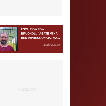
ESCLUSIVA TG –
BRUGNOLI: “ABATE MI HA
BEN IMPRESSIONATO, MA
AL TORINO OLTRE AL
di Elena Rossin
PORTIERE SERVONO
ALMENO ALTRI TRE
GIOCATORI”