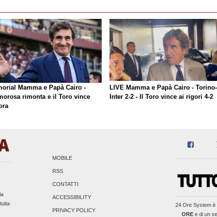
orial Mamma e Papà Cairo -
LIVE Mamma e Papà Cairo - Torino-
morosa rimonta e il Toro vince
Inter 2-2 - Il Toro vince ai rigori 4-2
ora
MOBILE
RSS
CONTATTI
la
ACCESSIBILITY
tuita
24 Ore System
è 
PRIVACY POLICY
ORE
e di un se