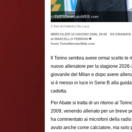
TUTTOmercatoWEB.com
© foto di Federico De Luca
MERCOLEDÌ 10 GIUGNO 2026, 19:00
EX GRANATA
di
MARCELLO FERRON
fonte TuttoMercatoWeb.com
Il Torino sembra avere ormai scelto le 
nuovo allenatore per la stagione 2026
giovanile del Milan e dopo avere allen
si è messo in luce in Serie B alla guida
cadetta.
Per Abate si tratta di un ritorno al Tori
2009, venendo allenato per un breve p
ha commentato ai microfoni della radio
avuto anche come calciatore, ma solo p