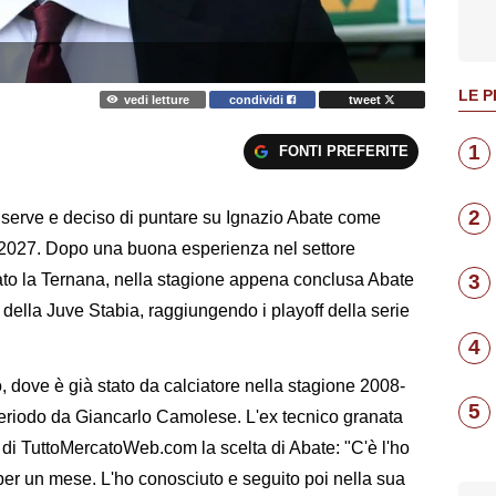
LE P
vedi letture
condividi
tweet
1
FONTI PREFERITE
2
riserve e deciso di puntare su Ignazio Abate come
-2027. Dopo una buona esperienza nel settore
ato la Ternana, nella stagione appena conclusa Abate
3
 della Juve Stabia, raggiungendo i playoff della serie
4
no, dove è già stato da calciatore nella stagione 2008-
5
eriodo da Giancarlo Camolese. L'ex tecnico granata
 di TuttoMercatoWeb.com la scelta di Abate: "C'è l'ho
er un mese. L'ho conosciuto e seguito poi nella sua