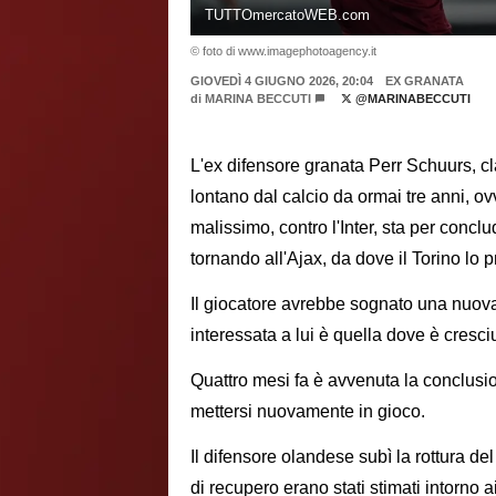
TUTTOmercatoWEB.com
© foto di www.imagephotoagency.it
GIOVEDÌ 4 GIUGNO 2026, 20:04
EX GRANATA
di
MARINA BECCUTI
@MARINABECCUTI
L'ex difensore granata Perr Schuurs, clas
lontano dal calcio da ormai tre anni, ov
malissimo, contro l'Inter, sta per concl
tornando all'Ajax, da dove il Torino lo 
Il giocatore avrebbe sognato una nuov
interessata a lui è quella dove è cresc
Quattro mesi fa è avvenuta la conclusio
mettersi nuovamente in gioco.
Il difensore olandese subì la rottura del
di recupero erano stati stimati intorno 