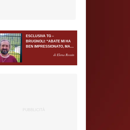
ESCLUSIVA TG –
BRUGNOLI: “ABATE MI HA
BEN IMPRESSIONATO, MA
AL TORINO OLTRE AL
di Elena Rossin
PORTIERE SERVONO
ALMENO ALTRI TRE
GIOCATORI”