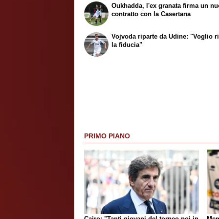
Oukhadda, l'ex granata firma un n
contratto con la Casertana
Vojvoda riparte da Udine: "Voglio r
la fiducia"
PRIMO PIANO
Cairo: "Tanti giovani del torneo poi in
Mem