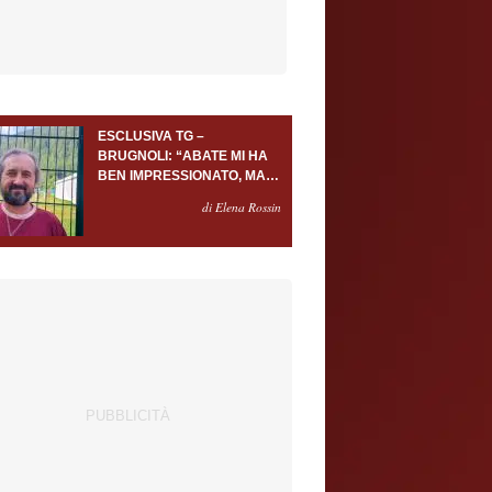
ESCLUSIVA TG –
BRUGNOLI: “ABATE MI HA
BEN IMPRESSIONATO, MA
AL TORINO OLTRE AL
di Elena Rossin
PORTIERE SERVONO
ALMENO ALTRI TRE
GIOCATORI”