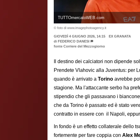
TUTTOmercatoWEB.com
© foto di www.imagephotoagency.it
GIOVEDÌ 4 GIUGNO 2026, 14:15
EX GRANATA
di
FEDERICO DANESI
fonte Corriere del Mezzogiorno
Il destino dei calciatori non dipende sol
Prendete Vlahovic alla Juventus: per L
quando è arrivato a
Torino
avrebbe pot
stagione. Ma l'attaccante serbo ha prefer
stipendio che gli passavano i bianconer
che da Torino è passato ed è stato ve
contratto in essere con il Napoli, eppur
In fondo è un effetto collaterale dello 
fortemente per fare coppia con
Alex Me