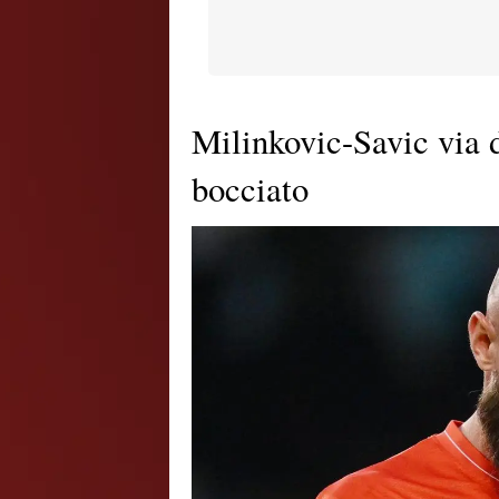
Milinkovic-Savic via d
bocciato