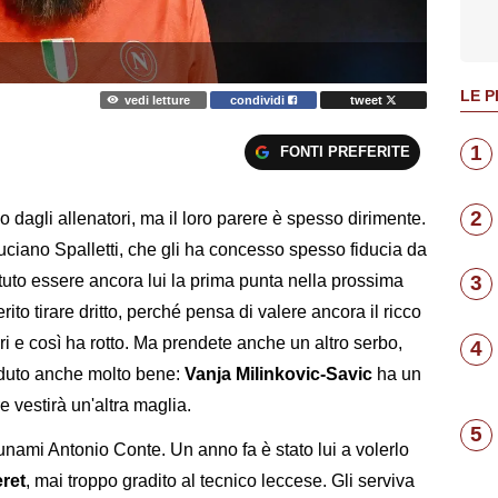
LE P
vedi letture
condividi
tweet
1
FONTI PREFERITE
2
o dagli allenatori, ma il loro parere è spesso dirimente.
uciano Spalletti, che gli ha concesso spesso fiducia da
uto essere ancora lui la prima punta nella prossima
3
ito tirare dritto, perché pensa di valere ancora il ricco
i e così ha rotto. Ma prendete anche un altro serbo,
4
nduto anche molto bene:
Vanja Milinkovic-Savic
ha un
e vestirà un'altra maglia.
5
tsunami Antonio Conte. Un anno fa è stato lui a volerlo
ret
, mai troppo gradito al tecnico leccese. Gli serviva