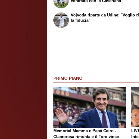
contratto con la Casertana
Vojvoda riparte da Udine: "Voglio r
la fiducia"
PRIMO PIANO
Memorial Mamma e Papà Cairo -
LIV
Clamorosa rimonta e il Toro vince
Inte