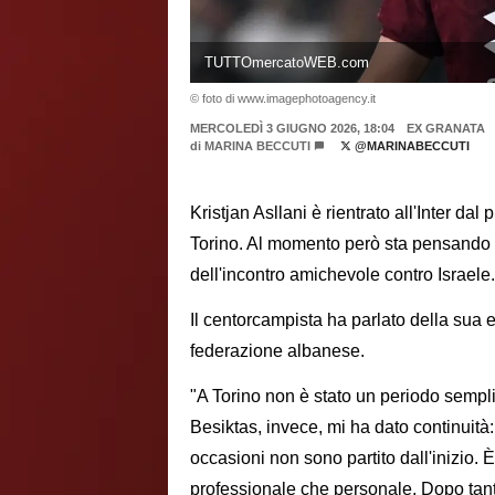
TUTTOmercatoWEB.com
© foto di www.imagephotoagency.it
MERCOLEDÌ 3 GIUGNO 2026, 18:04
EX GRANATA
di
MARINA BECCUTI
@MARINABECCUTI
Kristjan Asllani è rientrato all'Inter dal
Torino. Al momento però sta pensando so
dell'incontro amichevole contro Israele
Il centorcampista ha parlato della sua es
federazione albanese.
"A Torino non è stato un periodo semplic
Besiktas, invece, mi ha dato continuità:
occasioni non sono partito dall'inizio. 
professionale che personale. Dopo tanti 