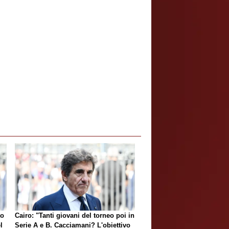
to
Cairo: "Tanti giovani del torneo poi in
l
Serie A e B. Cacciamani? L'obiettivo