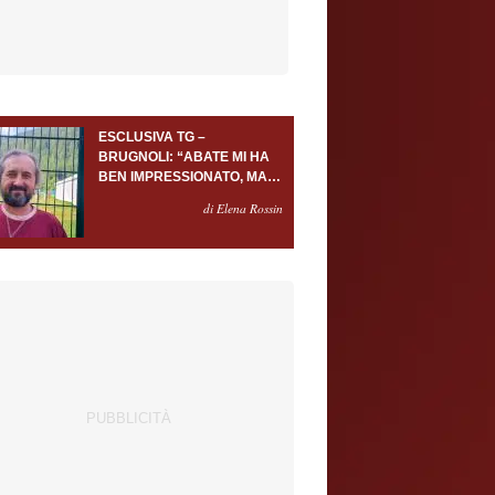
ESCLUSIVA TG –
BRUGNOLI: “ABATE MI HA
BEN IMPRESSIONATO, MA
AL TORINO OLTRE AL
di Elena Rossin
PORTIERE SERVONO
ALMENO ALTRI TRE
GIOCATORI”