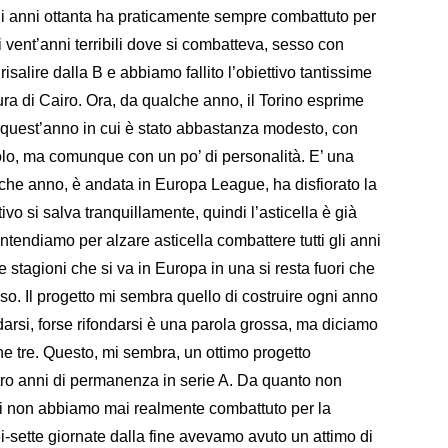
gli anni ottanta ha praticamente sempre combattuto per
 i vent’anni terribili dove si combatteva, sesso con
risalire dalla B e abbiamo fallito l’obiettivo tantissime
ura di Cairo. Ora, da qualche anno, il Torino esprime
 quest’anno in cui è stato abbastanza modesto, con
lo, ma comunque con un po’ di personalità. E’ una
che anno, è andata in Europa League, ha disfiorato la
ivo si salva tranquillamente, quindi l’asticella è già
tendiamo per alzare asticella combattere tutti gli anni
stagioni che si va in Europa in una si resta fuori che
o. Il progetto mi sembra quello di costruire ogni anno
darsi, forse rifondarsi è una parola grossa, ma diciamo
e tre. Questo, mi sembra, un ottimo progetto
ttro anni di permanenza in serie A. Da quanto non
ni non abbiamo mai realmente combattuto per la
-sette giornate dalla fine avevamo avuto un attimo di