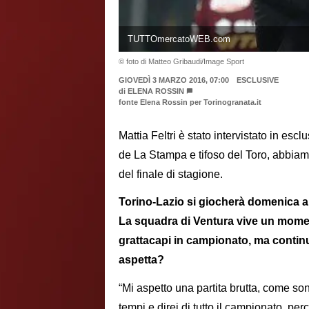
TUTTOmercatoWEB.com
© foto di Matteo Gribaudi/Image Sport
GIOVEDÌ 3 MARZO 2016, 07:00
ESCLUSIVE
di
ELENA ROSSIN
fonte Elena Rossin per Torinogranata.it
Mattia Feltri è stato intervistato in escl
de La Stampa e tifoso del Toro, abbiam
del finale di stagione.
Torino-Lazio si giocherà domenica al
La squadra di Ventura vive un momento
grattacapi in campionato, ma continu
aspetta?
“Mi aspetto una partita brutta, come sono 
tempi e direi di tutto il campionato, pe