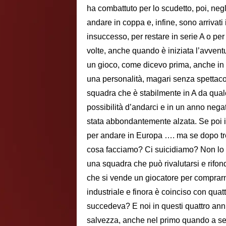
ha combattuto per lo scudetto, poi, ne
andare in coppa e, infine, sono arrivati
insuccesso, per restare in serie A o per 
volte, anche quando è iniziata l’avvent
un gioco, come dicevo prima, anche in
una personalità, magari senza spettaco
squadra che è stabilmente in A da qual
possibilità d’andarci e in un anno negat
stata abbondantemente alzata. Se poi in
per andare in Europa …. ma se dopo tre 
cosa facciamo? Ci suicidiamo? Non lo s
una squadra che può rivalutarsi e rifon
che si vende un giocatore per comprarn
industriale e finora è coinciso con qua
succedeva? E noi in questi quattro an
salvezza, anche nel primo quando a sei