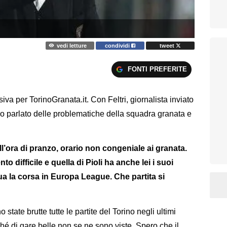
vedi letture
condividi
tweet
FONTI PREFERITE
usiva per TorinoGranata.it. Con Feltri, giornalista inviato
o parlato delle problematiche della squadra granata e
l’ora di pranzo, orario non congeniale ai granata.
 difficile e quella di Pioli ha anche lei i suoi
a la corsa in Europa League. Che partita si
state brutte tutte le partite del Torino negli ultimi
rché di gare belle non se ne sono viste. Spero che il