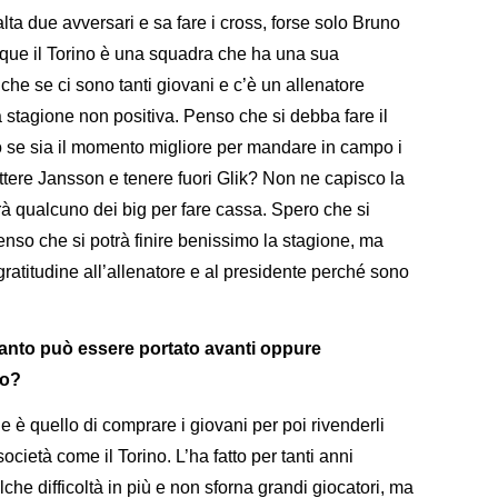
lta due avversari e sa fare i cross, forse solo Bruno
ue il Torino è una squadra che ha una sua
he se ci sono tanti giovani e c’è un allenatore
 stagione non positiva. Penso che si debba fare il
so se sia il momento migliore per mandare in campo i
ttere Jansson e tenere fuori Glik? Non ne capisco la
erà qualcuno dei big per fare cassa. Spero che si
enso che si potrà finire benissimo la stagione, ma
atitudine all’allenatore e al presidente perché sono
 tanto può essere portato avanti oppure
to?
 è quello di comprare i giovani per poi rivenderli
società come il Torino. L’ha fatto per tanti anni
he difficoltà in più e non sforna grandi giocatori, ma