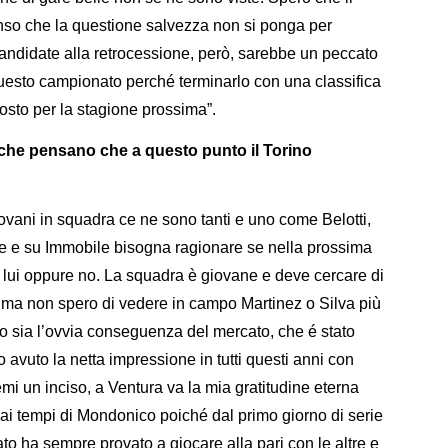
enso che la questione salvezza non si ponga per
 candidate alla retrocessione, però, sarebbe un peccato
questo campionato perché terminarlo con una classifica
posto per la stagione prossima”.
e che pensano che a questo punto il Torino
ovani in squadra ce ne sono tanti e uno come Belotti,
e e su Immobile bisogna ragionare se nella prossima
 lui oppure no. La squadra è giovane e deve cercare di
io, ma non spero di vedere in campo Martinez o Silva più
 sia l’ovvia conseguenza del mercato, che é stato
o avuto la netta impressione in tutti questi anni con
i un inciso, a Ventura va la mia gratitudine eterna
 dai tempi di Mondonico poiché dal primo giorno di serie
to ha sempre provato a giocare alla pari con le altre e