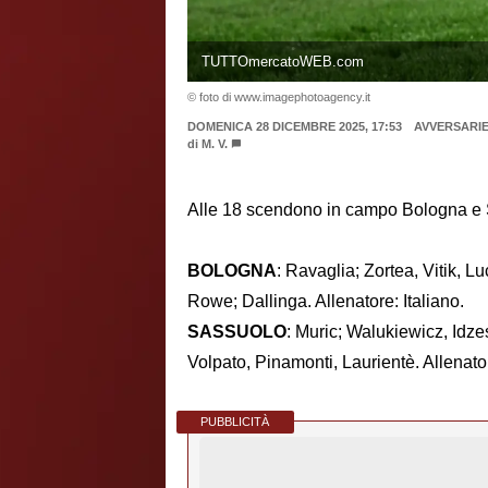
TUTTOmercatoWEB.com
© foto di www.imagephotoagency.it
DOMENICA 28 DICEMBRE 2025, 17:53
AVVERSARI
di
M. V.
Alle 18 scendono in campo Bologna e Sas
BOLOGNA
: Ravaglia; Zortea, Vitik, 
Rowe; Dallinga. Allenatore: Italiano.
SASSUOLO
: Muric; Walukiewicz, Idz
Volpato, Pinamonti, Laurientè. Allenat
PUBBLICITÀ