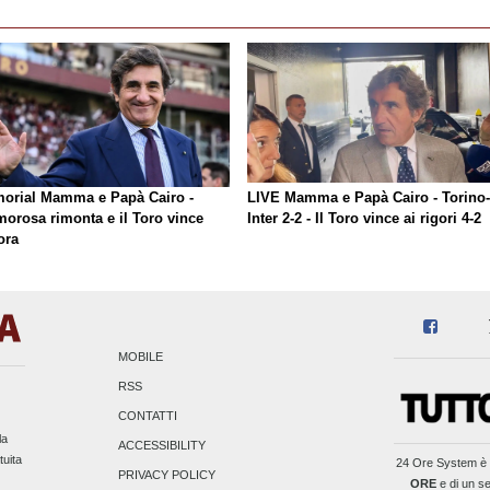
orial Mamma e Papà Cairo -
LIVE Mamma e Papà Cairo - Torino-
morosa rimonta e il Toro vince
Inter 2-2 - Il Toro vince ai rigori 4-2
ora
MOBILE
RSS
CONTATTI
la
ACCESSIBILITY
tuita
24 Ore System
è 
PRIVACY POLICY
ORE
e di un se