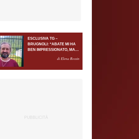
ESCLUSIVA TG –
BRUGNOLI: “ABATE MI HA
BEN IMPRESSIONATO, MA
AL TORINO OLTRE AL
di Elena Rossin
PORTIERE SERVONO
ALMENO ALTRI TRE
GIOCATORI”