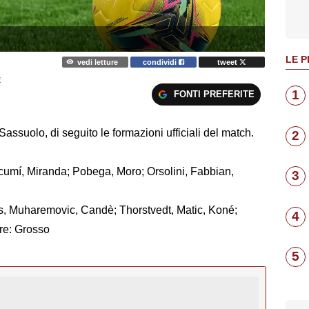
LE P
vedi letture
condividi
tweet
E
1
FONTI PREFERITE
suolo, di seguito le formazioni ufficiali del match.
2
Lucumí, Miranda; Pobega, Moro; Orsolini, Fabbian,
3
es, Muharemovic, Candè; Thorstvedt, Matic, Koné;
4
ore: Grosso
5