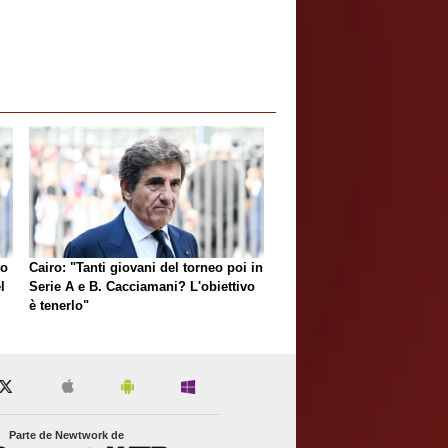
to
Cairo: "Tanti giovani del torneo poi in
l
Serie A e B. Cacciamani? L'obiettivo
è tenerlo"
Parte de Newtwork de