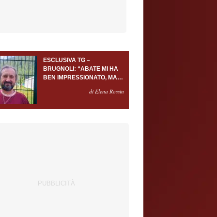
ESCLUSIVA TG –
BRUGNOLI: “ABATE MI HA
BEN IMPRESSIONATO, MA
AL TORINO OLTRE AL
di Elena Rossin
PORTIERE SERVONO
ALMENO ALTRI TRE
GIOCATORI”