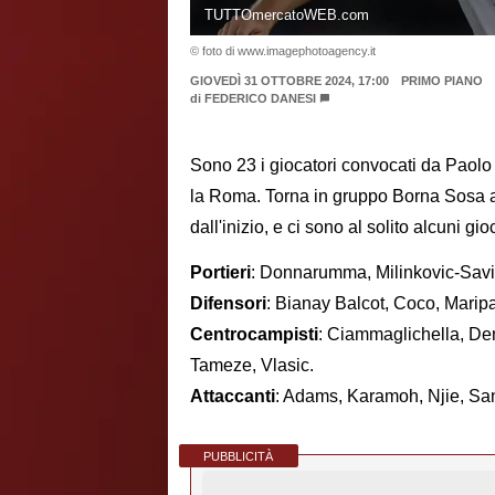
TUTTOmercatoWEB.com
© foto di www.imagephotoagency.it
GIOVEDÌ 31 OTTOBRE 2024, 17:00
PRIMO PIANO
di
FEDERICO DANESI
Sono 23 i giocatori convocati da Paolo V
la Roma. Torna in gruppo Borna Sosa a
dall'inizio, e ci sono al solito alcuni g
Portieri
: Donnarumma, Milinkovic-Savic
Difensori
: Bianay Balcot, Coco, Marip
Centrocampisti
: Ciammaglichella, Dem
Tameze, Vlasic.
Attaccanti
: Adams, Karamoh, Njie, Sa
PUBBLICITÀ