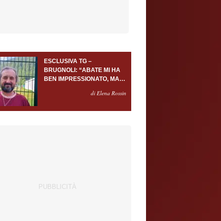
ESCLUSIVA TG –
BRUGNOLI: “ABATE MI HA
BEN IMPRESSIONATO, MA
AL TORINO OLTRE AL
di Elena Rossin
PORTIERE SERVONO
ALMENO ALTRI TRE
GIOCATORI”