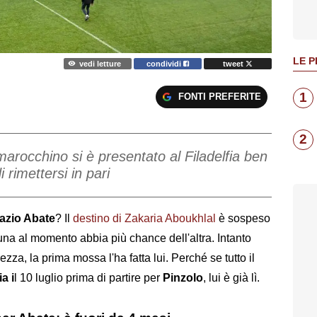
LE P
vedi letture
condividi
tweet
1
FONTI PREFERITE
2
marocchino si è presentato al Filadelfia ben
 rimettersi in pari
azio Abate
? Il
destino di Zakaria Aboukhlal
è sospeso
una al momento abbia più chance dell'altra. Intanto
zza, la prima mossa l'ha fatta lui. Perché se tutto il
a i
l 10 luglio prima di partire per
Pinzolo
, lui è già lì.