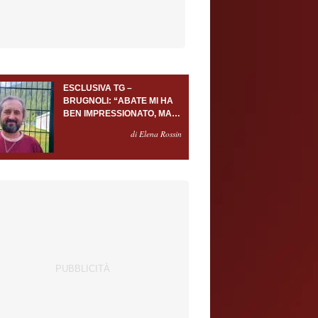
ESCLUSIVA TG –
BRUGNOLI: “ABATE MI HA
BEN IMPRESSIONATO, MA
AL TORINO OLTRE AL
di Elena Rossin
PORTIERE SERVONO
ALMENO ALTRI TRE
GIOCATORI”