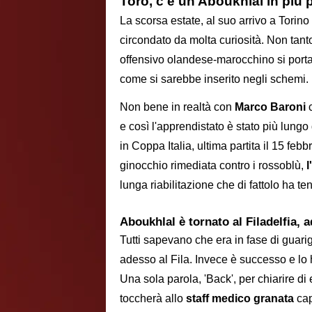
Toro, c'è un Aboukhlal in più 
La scorsa estate, al suo arrivo a Torino
circondato da molta curiosità. Non tanto
offensivo olandese-marocchino si portav
come si sarebbe inserito negli schemi.
Non bene in realtà con
Marco Baroni
c
e così l'apprendistato è stato più lungo
in Coppa Italia, ultima partita il 15 feb
ginocchio rimediata contro i rossoblù,
l
lunga riabilitazione che di fattolo ha te
Aboukhlal è tornato al Filadelfia,
Tutti sapevano che era in fase di guar
adesso al Fila. Invece è successo e lo
Una sola parola, 'Back', per chiarire di 
toccherà allo
staff medico granata
cap