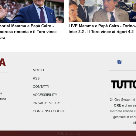
orial Mamma e Papà Cairo -
LIVE Mamma e Papà Cairo - Torino-
morosa rimonta e il Toro vince
Inter 2-2 - Il Toro vince ai rigori 4-2
ora
MOBILE
RSS
CONTATTI
la
ACCESSIBILITY
tuita
24 Ore System
è 
PRIVACY POLICY
ORE
e di un se
mercato italiano e
CONSENSO COOKIE
gestisce in escl
in