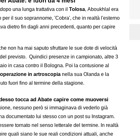
per Abate: è fuori da 4 mesi
 dopo una lunga trattativa con il
Tolosa
, Aboukhlal era
 per il suo soprannome, 'Cobra', che in realtà l'esterno
a dietro fin dagli anni precedenti, quanto per capire
he non ha mai saputo sfruttare le sue dote di velocità
 del previsto. Quindici presenze in campionato, altre 3
braio in casa contro il Bologna. Poi la contusione al
'operazione in artroscopia
nella sua Olanda e la
nuto fuori fino al termine della stagione.
 adesso tocca ad Abate capire come muoversi
igione, nessuno però si immaginava di vederlo già
 ha documentato lui stesso con un post su Instagram.
essere tornato nel senso letterale del termine. In realtà
ire quali siano le sue reali condizioni attuali, anche