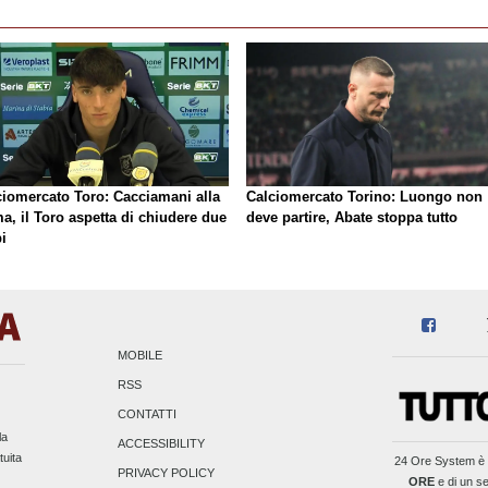
ciomercato Toro: Cacciamani alla
Calciomercato Torino: Luongo non
a, il Toro aspetta di chiudere due
deve partire, Abate stoppa tutto
i
MOBILE
RSS
CONTATTI
la
ACCESSIBILITY
tuita
24 Ore System
è 
PRIVACY POLICY
ORE
e di un se