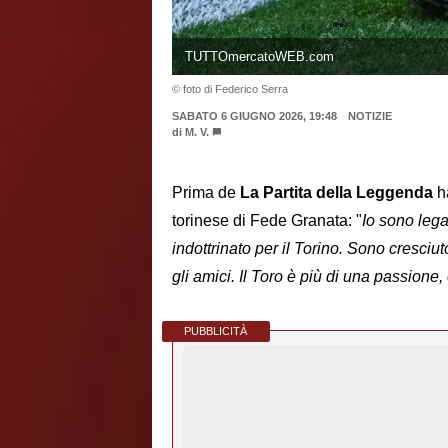
TUTTOmercatoWEB.com
© foto di Federico Serra
SABATO 6 GIUGNO 2026, 19:48
NOTIZIE
di
M. V.
Prima de
La Partita della Leggenda
h
torinese di Fede Granata: "
Io sono leg
indottrinato per il Torino. Sono cresciu
gli amici. Il Toro è più di una passione,
PUBBLICITÀ