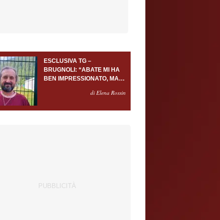
ESCLUSIVA TG –
BRUGNOLI: “ABATE MI HA
BEN IMPRESSIONATO, MA
AL TORINO OLTRE AL
di Elena Rossin
PORTIERE SERVONO
ALMENO ALTRI TRE
GIOCATORI”