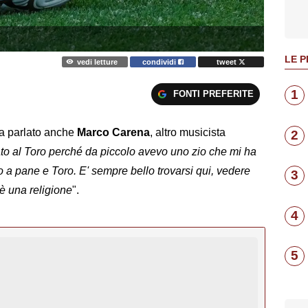
LE P
vedi letture
condividi
tweet
1
FONTI PREFERITE
a parlato anche
Marco Carena
, altro musicista
2
ato al Toro perché da piccolo avevo uno zio che mi ha
to a pane e Toro. E' sempre bello trovarsi qui, vedere
3
 è una religione
".
4
5