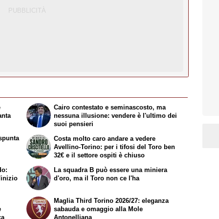
e
Cairo contestato e seminascosto, ma
anta
nessuna illusione: vendere è l'ultimo dei
suoi pensieri
spunta
Costa molto caro andare a vedere
Avellino-Torino: per i tifosi del Toro ben
32€ e il settore ospiti è chiuso
do:
La squadra B può essere una miniera
inizio
d'oro, ma il Toro non ce l'ha
Maglia Third Torino 2026/27: eleganza
e
sabauda e omaggio alla Mole
ca
Antonelliana