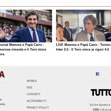
orial Mamma e Papà Cairo -
LIVE Mamma e Papà Cairo - Torino-
morosa rimonta e il Toro vince
Inter 2-2 - Il Toro vince ai rigori 4-2
ora
MOBILE
RSS
CONTATTI
la
ACCESSIBILITY
tuita
24 Ore System
è 
PRIVACY POLICY
ORE
e di un se