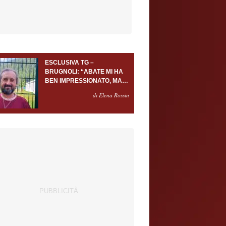
ESCLUSIVA TG –
BRUGNOLI: “ABATE MI HA
BEN IMPRESSIONATO, MA
AL TORINO OLTRE AL
di Elena Rossin
PORTIERE SERVONO
ALMENO ALTRI TRE
GIOCATORI”