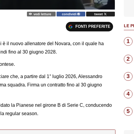
vedi letture
condividi
tweet
LE P
FONTI PREFERITE
1
i è il nuovo allenatore del Novara, con il quale ha
indi fino al 30 giugno 2028.
2
montese.
3
iare che, a partire dal 1° luglio 2026, Alessandro
rima squadra. Firma un contratto fino al 30 giugno
4
uidato la Pianese nel girone B di Serie C, conducendo
5
lla regular season.