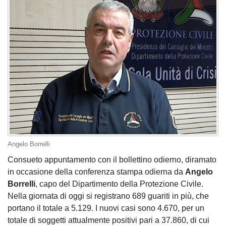
Angelo Borrelli
Consueto appuntamento con il bollettino odierno, diramato
in occasione della conferenza stampa odierna da
Angelo
Borrelli
, capo del Dipartimento della Protezione Civile.
Nella giornata di oggi si registrano 689 guariti in più, che
portano il totale a 5.129. I nuovi casi sono 4.670, per un
totale di soggetti attualmente positivi pari a 37.860, di cui