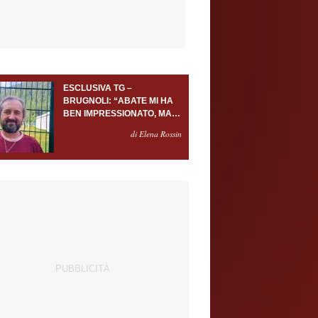
ESCLUSIVA TG –
BRUGNOLI: “ABATE MI HA
BEN IMPRESSIONATO, MA
AL TORINO OLTRE AL
di Elena Rossin
PORTIERE SERVONO
ALMENO ALTRI TRE
GIOCATORI”