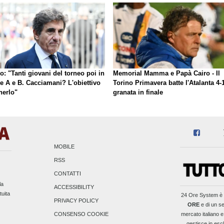
o: "Tanti giovani del torneo poi in
Memorial Mamma e Papà Cairo - Il
ie A e B. Cacciamani? L'obiettivo
Torino Primavera batte l'Atalanta 4-1
nerlo"
granata in finale
MOBILE
RSS
CONTATTI
la
ACCESSIBILITY
tuita
24 Ore System
è 
PRIVACY POLICY
ORE
e di un se
mercato italiano e
CONSENSO COOKIE
gestisce in escl