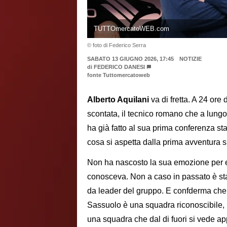
TUTTOmercatoWEB.com
© foto di Federico Serra
SABATO 13 GIUGNO 2026, 17:45
NOTIZIE
di
FEDERICO DANESI
fonte Tuttomercatoweb
Alberto Aquilani
va di fretta. A 24 ore
scontata, il tecnico romano che a lungo
ha già fatto al sua prima conferenza st
cosa si aspetta dalla prima avventura 
Non ha nascosto la sua emozione per es
conosceva. Non a caso in passato è st
da leader del gruppo. E confderma che pe
Sassuolo è una squadra riconoscibile, 
una squadra che dal di fuori si vede a