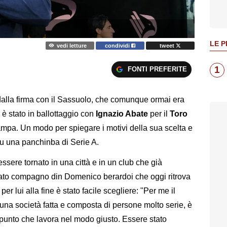
LE P
vedi letture
condividi
tweet
1
FONTI PREFERITE
 dalla firma con il Sassuolo, che comunque ormai era
 è stato in ballottaggio con
Ignazio Abate
per il
Toro
ampa. Un modo per spiegare i motivi della sua scelta e
su una panchinba di Serie A.
sere tornato in una città e in un club che già
ato compagno din Domenico berardoi che oggi ritrova
r lui alla fine è stato facile scegliere: "Per me il
una società fatta e composta di persone molto serie, è
ppunto che lavora nel modo giusto. Essere stato