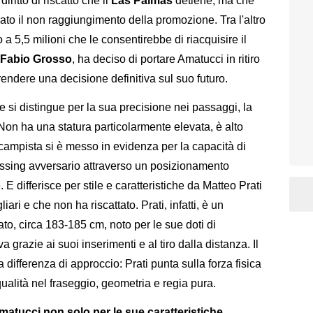
iritto di riscatto che il
Las Palmas
detiene, ma che
to il non raggiungimento della promozione. Tra l'altro
 a 5,5 milioni che le consentirebbe di riacquisire il
Fabio Grosso
, ha deciso di portare Amatucci in ritiro
endere una decisione definitiva sul suo futuro.
 si distingue per la sua precisione nei passaggi, la
. Non ha una statura particolarmente elevata, è alto
campista si è messo in evidenza per la capacità di
ressing avversario attraverso un posizionamento
 E differisce per stile e caratteristiche da Matteo Prati
iari e che non ha riscattato. Prati, infatti, è un
ato, circa 183-185 cm, noto per le sue doti di
 grazie ai suoi inserimenti e al tiro dalla distanza. Il
a differenza di approccio: Prati punta sulla forza fisica
qualità nel fraseggio, geometria e regia pura.
matucci non solo per le sue caratteristiche