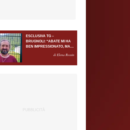
ESCLUSIVA TG –
BRUGNOLI: “ABATE MI HA
BEN IMPRESSIONATO, MA
AL TORINO OLTRE AL
di Elena Rossin
PORTIERE SERVONO
ALMENO ALTRI TRE
GIOCATORI”