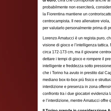
di euro
, cifra che corrisponde anche al d
probabilmente non eserciterà, considera
la Fiorentina mantiene un controriscatto
centrocampista. Il neo allenatore viola,
per valutarlo personalmente prima di pr
Lorenzo Amatucci è un regista puro, che
visione di gioco e l’intelligenza tattica
circa 172-173 cm, ma il giovane centro
dettare i tempi di gioco e rompere il p
intelligente e freddezza sotto pressione.
che i Torino ha avuto in prestito dal Cagl
mediano box-to-box più fisico e struttur
interdizione e presenza in zona offensiva
confronto tra i due giocatori evidenzia l
e l’interdizione, mentre Amatucci offre 
Il Torino prende in considerazione A