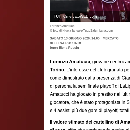
TUTTOmercatoWEB.com
Lorenzo Amatucci
© foto di Nicola Ianuale/TuttoSalernitana.com
SABATO 13 GIUGNO 2026, 14:00
MERCATO
di
ELENA ROSSIN
fonte Elena Rossin
Lorenzo Amatucci
, giovane centroca
Torino
. L’interesse del club granata per
come dimostrato dalla presenza di Gi
di persona la semifinale playoff di La
Amatucci ha giocato in prestito nell'ulti
giocatore, che è stato protagonista in 
e 4 assist, più due gare di playoff, tot
Il valore stimato del cartellino di Am