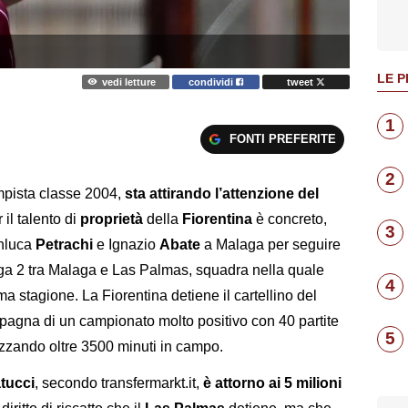
LE P
vedi letture
condividi
tweet
1
FONTI PREFERITE
2
mpista classe 2004,
sta attirando l’attenzione del
 il talento di
proprietà
della
Fiorentina
è concreto,
3
anluca
Petrachi
e Ignazio
Abate
a Malaga per seguire
Liga 2 tra Malaga e Las Palmas, squadra nella quale
4
ma stagione. La Fiorentina detiene il cartellino del
Spagna di un campionato molto positivo con 40 partite
5
alizzando oltre 3500 minuti in campo.
atucci
, secondo transfermarkt.it,
è attorno ai 5 milioni