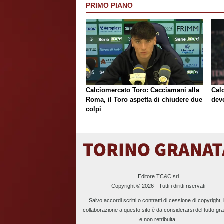
PRIMO PIANO
Calciomercato Toro: Cacciamani alla
Cal
Roma, il Toro aspetta di chiudere due
deve
colpi
Editore TC&C srl
Copyright © 2026 - Tutti i diritti riservati
Salvo accordi scritti o contratti di cessione di copyright, 
collaborazione a questo sito è da considerarsi del tutto gra
e non retribuita.