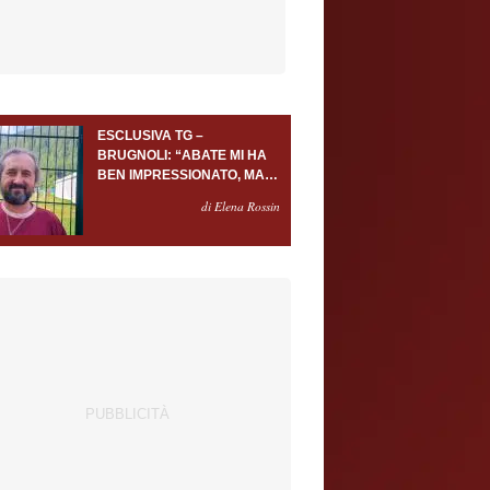
ESCLUSIVA TG –
BRUGNOLI: “ABATE MI HA
BEN IMPRESSIONATO, MA
AL TORINO OLTRE AL
di Elena Rossin
PORTIERE SERVONO
ALMENO ALTRI TRE
GIOCATORI”