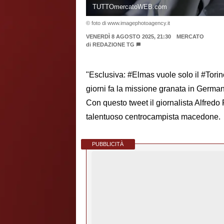
TUTTOmercatoWEB.com
© foto di www.imagephotoagency.it
VENERDÌ 8 AGOSTO 2025, 21:30
MERCATO
di
REDAZIONE TG
"Esclusiva: #Elmas vuole solo il #Torino 
giorni fa la missione granata in German
Con questo tweet il giornalista Alfredo 
talentuoso centrocampista macedone.
PUBBLICITÀ