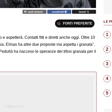
vedi letture
condividi
tweet
LE P
FONTI PREFERITE
1
e aspetterà. Contatti fitti e diretti anche oggi. Oltre 10
ia. Elmas ha altre due proposte ma aspetta i granata".
2
Pedullà ha riacceso le speranze dei tifosi granata per il
3
4
5