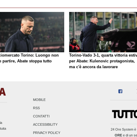
ciomercato Torino: Luongo non
Torino-Vado 3-1, quarta vittoria esti
 partire, Abate stoppa tutto
per Abate: Kulenovic protagonista,
ma c'è ancora da lavorare
MOBILE
RSS
CONTATTI
la
ACCESSIBILITY
tuita
24 Ore System
è 
PRIVACY POLICY
ORE
e di un se