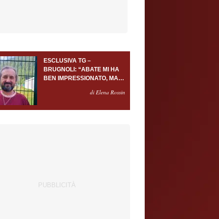
ESCLUSIVA TG –
BRUGNOLI: “ABATE MI HA
BEN IMPRESSIONATO, MA
AL TORINO OLTRE AL
di Elena Rossin
PORTIERE SERVONO
ALMENO ALTRI TRE
GIOCATORI”