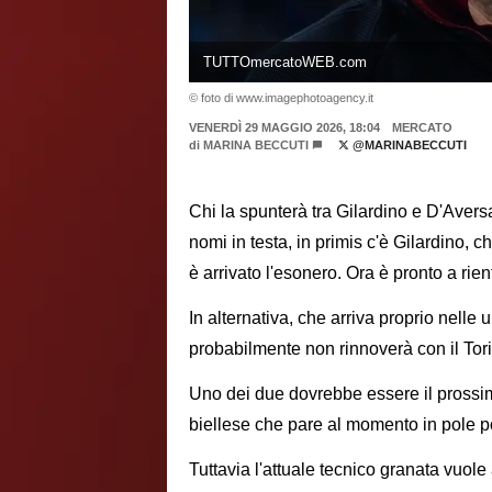
TUTTOmercatoWEB.com
© foto di www.imagephotoagency.it
VENERDÌ 29 MAGGIO 2026, 18:04
MERCATO
di
MARINA BECCUTI
@MARINABECCUTI
Chi la spunterà tra Gilardino e D'Aver
nomi in testa, in primis c'è Gilardino, 
è arrivato l'esonero. Ora è pronto a rie
In alternativa, che arriva proprio nelle 
probabilmente non rinnoverà con il Tor
Uno dei due dovrebbe essere il prossim
biellese che pare al momento in pole 
Tuttavia l'attuale tecnico granata vuole