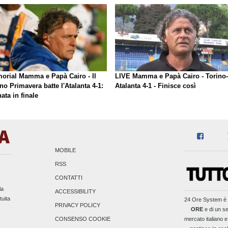
orial Mamma e Papà Cairo - Il
LIVE Mamma e Papà Cairo - Torino-
no Primavera batte l'Atalanta 4-1:
Atalanta 4-1 - Finisce così
ata in finale
MOBILE
RSS
CONTATTI
la
ACCESSIBILITY
tuita
24 Ore System
è 
PRIVACY POLICY
ORE
e di un se
mercato italiano e
CONSENSO COOKIE