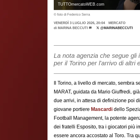
TUTTOmercatoWEB.com
© foto di Federico Serra
VENERDÌ 3 LUGLIO 2026, 20:04
MERCATO
di
MARINA BECCUTI
@MARINABECCUTI
La nota agenzia che segue gli in
per il Torino per l'arrivo di altr
Il Torino, a livello di mercato, sembra s
MARAT, guidata da Mario Giuffredi, già 
due arrivi, in attesa di definizione poi 
giovane portiere
Mascardi
dello Spezi
Football Management, la potente agenzia 
dei fratelli Esposito, tra i giocatori p
essere ancora accostato al Toro. Tra q