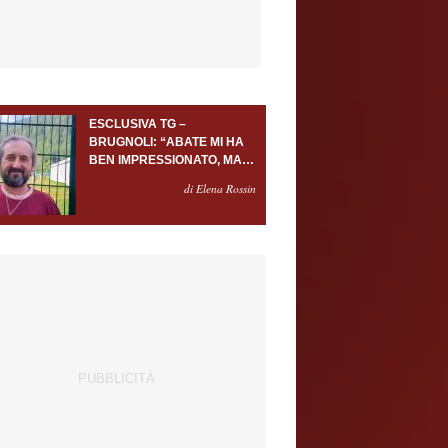
ESCLUSIVA TG –
BRUGNOLI: “ABATE MI HA
BEN IMPRESSIONATO, MA
AL TORINO OLTRE AL
di Elena Rossin
PORTIERE SERVONO
ALMENO ALTRI TRE
GIOCATORI”