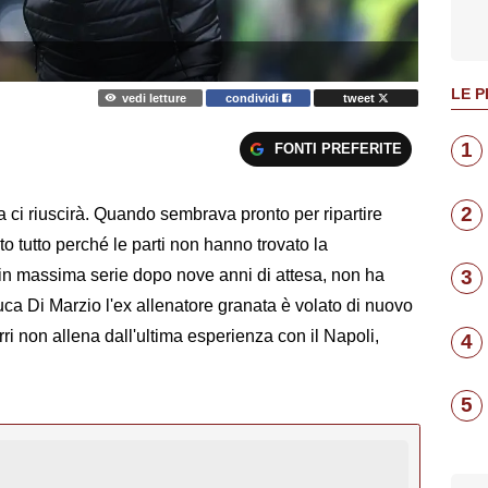
LE P
vedi letture
condividi
tweet
1
FONTI PREFERITE
2
a ci riuscirà. Quando sembrava pronto per ripartire
to tutto perché le parti non hanno trovato la
o in massima serie dopo nove anni di attesa, non ha
3
ca Di Marzio l'ex allenatore granata è volato di nuovo
rri non allena dall'ultima esperienza con il Napoli,
4
5