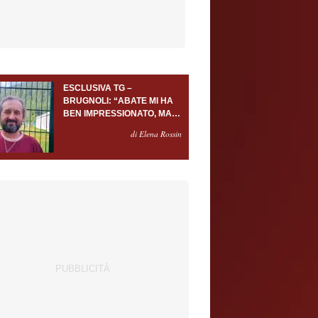
ESCLUSIVA TG –
BRUGNOLI: “ABATE MI HA
BEN IMPRESSIONATO, MA
AL TORINO OLTRE AL
di Elena Rossin
PORTIERE SERVONO
ALMENO ALTRI TRE
GIOCATORI”