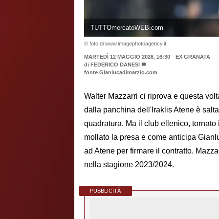
TUTTOmercatoWEB.com
© foto di www.imagephotoagency.it
MARTEDÌ 12 MAGGIO 2026, 16:30
EX GRANATA
di
FEDERICO DANESI
fonte Gianlucadimarzio.com
Walter Mazzarri ci riprova e questa volt
dalla panchina dell'Iraklis Atene è salta
quadratura. Ma il club ellenico, tornat
mollato la presa e come anticipa Gianlu
ad Atene per firmare il contratto. Mazza
nella stagione 2023/2024.
PUBBLICITÀ