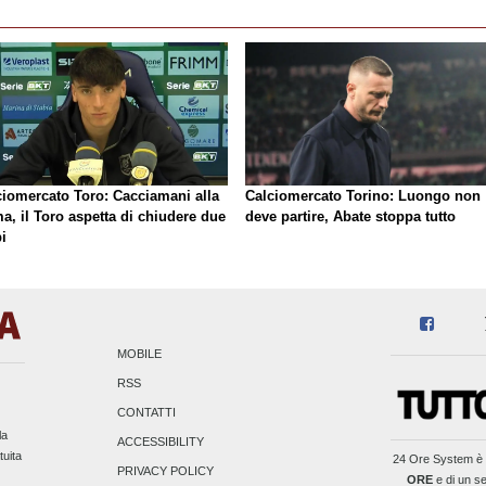
ciomercato Toro: Cacciamani alla
Calciomercato Torino: Luongo non
a, il Toro aspetta di chiudere due
deve partire, Abate stoppa tutto
i
MOBILE
RSS
CONTATTI
la
ACCESSIBILITY
tuita
24 Ore System
è 
PRIVACY POLICY
ORE
e di un se