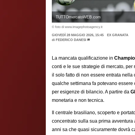
TUTTOmercatoWEB.com
© foto di www.imagephotoagency.it
GIOVEDÌ 28 MAGGIO 2026, 15:45
EX GRANATA
di
FEDERICO DANESI
La mancata qualificazione in
Champio
conti e le sue strategie di mercato, per 
il solo fatto di non essere entrata nell
qualche settimana fa potevano essere c
per esigenze di bilancio. A partire da
Gl
monetaria e non tecnica.
Il centrale brasiliano, scoperto e portato
concentrato sulla sua prima avventura 
anni sa che quasi sicuramente dovrà ca