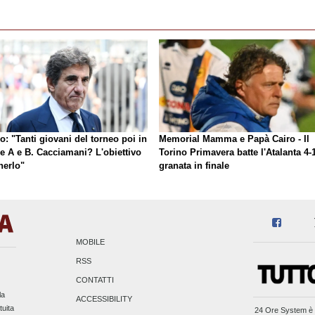
o: "Tanti giovani del torneo poi in
Memorial Mamma e Papà Cairo - Il
ie A e B. Cacciamani? L'obiettivo
Torino Primavera batte l'Atalanta 4-1
nerlo"
granata in finale
MOBILE
RSS
CONTATTI
la
ACCESSIBILITY
tuita
24 Ore System
è 