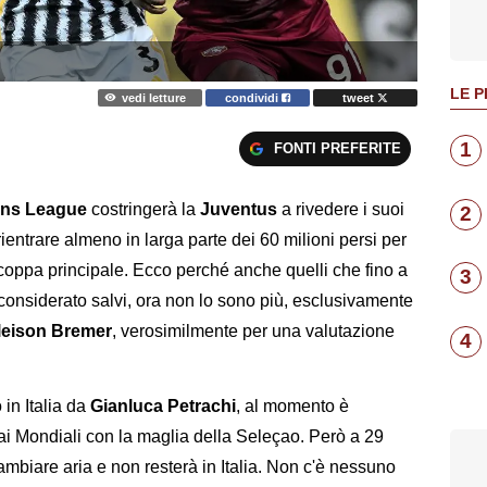
LE P
vedi letture
condividi
tweet
1
FONTI PREFERITE
ns League
costringerà la
Juventus
a rivedere i suoi
2
rientrare almeno in larga parte dei 60 milioni persi per
a coppa principale. Ecco perché anche quelli che fino a
3
onsiderato salvi, ora non lo sono più, esclusivamente
eison Bremer
, verosimilmente per una valutazione
4
 in Italia da
Gianluca Petrachi
, al momento è
ai Mondiali con la maglia della Seleçao. Però a 29
mbiare aria e non resterà in Italia. Non c'è nessuno