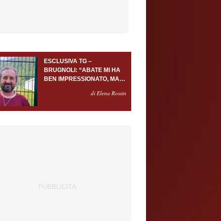
ESCLUSIVA TG –
BRUGNOLI: “ABATE MI HA
BEN IMPRESSIONATO, MA
AL TORINO OLTRE AL
di Elena Rossin
PORTIERE SERVONO
ALMENO ALTRI TRE
GIOCATORI”