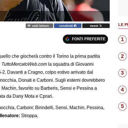
LE P
vedi letture
condividi
tweet
1
FONTI PREFERITE
2
ello che giocherà contro il Torino la prima partita
o
TuttoMercatoWeb.com
la squadra di Giovanni
-2. Davanti a Cragno, colpo estivo arrivato dal
3
 Ranocchia, Donati e Carboni. Sugli esterni dovrebbero
n Machin, favorito su Barberis, Sensi e Pessina a
4
ata da Dany Mota e Cprari.
5
cchia, Carboni; Birindelli, Sensi, Machin, Pessina,
llenatore:
Stroppa.