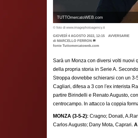
TUTTOmercatoWEB.com
© foto di www.imagephotoagency.it
GIOVEDÌ 4 AGOSTO 2022, 12:15
AVVERSARIE
di
MARCELLO FERRON
fonte Tuttomercatoweb.com
Sarà un Monza con diversi volti nuovi qu
della propria storia in Serie A. Second
Stroppa dovrebbe schierarsi con un 3-5
Cagliari, difesa a 3 con l'ex interista
partire Birindelli e Renato Augusto, co
centrocampo. In attacco la coppia form
MONZA (3-5-2):
Cragno; Donati, A.Rano
Carlos Augusto; Dany Mota, Caprari.
A