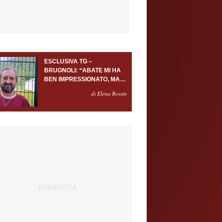
ESCLUSIVA TG –
BRUGNOLI: “ABATE MI HA
BEN IMPRESSIONATO, MA
AL TORINO OLTRE AL
di Elena Rossin
PORTIERE SERVONO
ALMENO ALTRI TRE
GIOCATORI”