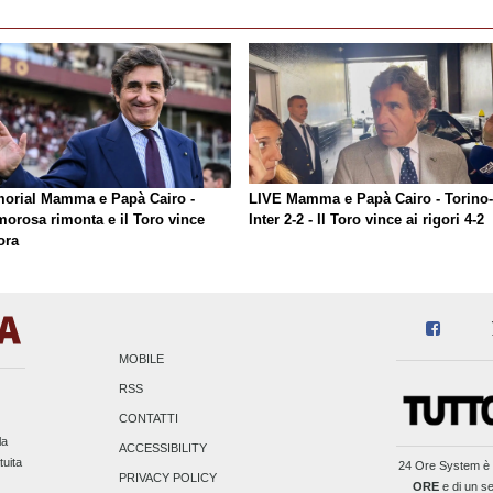
orial Mamma e Papà Cairo -
LIVE Mamma e Papà Cairo - Torino-
morosa rimonta e il Toro vince
Inter 2-2 - Il Toro vince ai rigori 4-2
ora
MOBILE
RSS
CONTATTI
la
ACCESSIBILITY
tuita
24 Ore System
è 
PRIVACY POLICY
ORE
e di un se