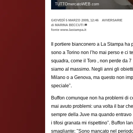
TUTTOmercatoWEB.com
GIOVEDÌ 5 MARZO 2009, 12:46
AVVERSARIE
di
MARINA BECCUTI
fonte www.lastampa.it
Il portiere bianconero a La Stampa ha 
sono a Torino non l’ho mai perso e ci 
squadra, come il Toro , non perde da 7 pa
siamo al massimo. Negli anni gli obietti
Milano o a Genova, ma questo non impe
speciale".
Buffon comunque non ha problemi di con
mai avuto problemi: una volta il bar ch
sempre della Juve ma quando entravo i
i tifosi granata mi rispettino". Buffon l
smagliante: "Sono mancato nel periodo m