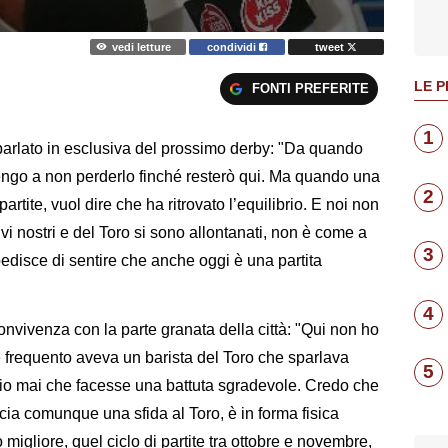
vedi letture
condividi
tweet
LE P
FONTI PREFERITE
1
parlato in esclusiva del prossimo derby: "Da quando
tengo a non perderlo finché resterò qui. Ma quando una
2
rtite, vuol dire che ha ritrovato l’equilibrio. E noi non
vi nostri e del Toro si sono allontanati, non è come a
3
disce di sentire che anche oggi è una partita
4
vivenza con la parte granata della città: "Qui non ho
e frequento aveva un barista del Toro che sparlava
5
o mai che facesse una battuta sgradevole. Credo che
ancia comunque una sfida al Toro, è in forma fisica
igliore, quel ciclo di partite tra ottobre e novembre,