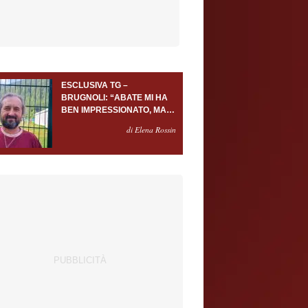
ESCLUSIVA TG –
BRUGNOLI: “ABATE MI HA
BEN IMPRESSIONATO, MA
AL TORINO OLTRE AL
di Elena Rossin
PORTIERE SERVONO
ALMENO ALTRI TRE
GIOCATORI”